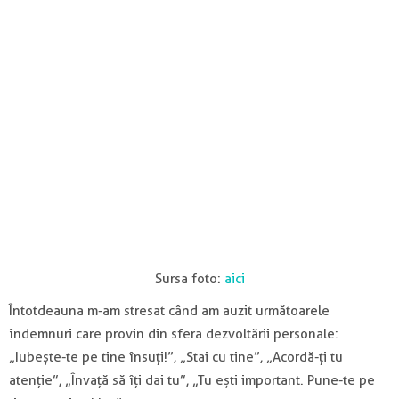
Sursa foto:
aici
Întotdeauna m-am stresat când am auzit următoarele
îndemnuri care provin din sfera dezvoltării personale:
„Iubește-te pe tine însuți!”, „Stai cu tine”, „Acordă-ți tu
atenție”, „Învață să îți dai tu”, „Tu ești important. Pune-te pe