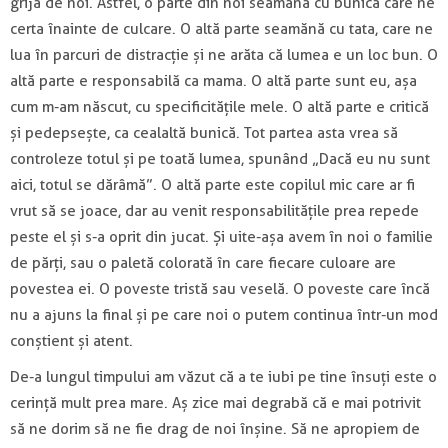
grijă de noi. Astfel, o parte din noi seamănă cu bunica care ne
certa înainte de culcare. O altă parte seamănă cu tata, care ne
lua în parcuri de distracție și ne arăta că lumea e un loc bun. O
altă parte e responsabilă ca mama. O altă parte sunt eu, așa
cum m-am născut, cu specificitățile mele. O altă parte e critică
și pedepsește, ca cealaltă bunică. Tot partea asta vrea să
controleze totul și pe toată lumea, spunând „Dacă eu nu sunt
aici, totul se dărâmă”. O altă parte este copilul mic care ar fi
vrut să se joace, dar au venit responsabilitățile prea repede
peste el și s-a oprit din jucat. Și uite-așa avem în noi o familie
de părți, sau o paletă colorată în care fiecare culoare are
povestea ei. O poveste tristă sau veselă. O poveste care încă
nu a ajuns la final și pe care noi o putem continua într-un mod
conștient și atent.
De-a lungul timpului am văzut că a te iubi pe tine însuți este o
cerință mult prea mare. Aș zice mai degrabă că e mai potrivit
să ne dorim să ne fie drag de noi înșine. Să ne apropiem de