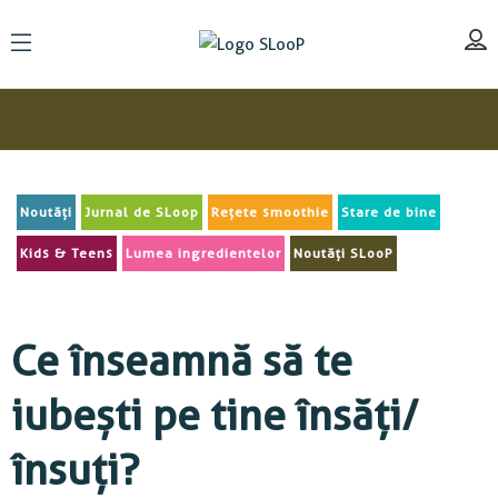
Noutăți
Jurnal de SLoop
Rețete smoothie
Stare de bine
Kids & Teens
Lumea ingredientelor
Noutăți SLooP
Ce înseamnă să te
iubești pe tine însăți/
însuți?