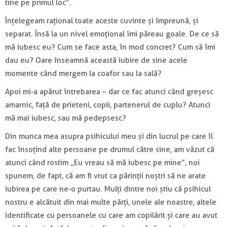
tine pe primul loc”.
Înțelegeam rațional toate aceste cuvinte și împreună, și
separat. Însă la un nivel emoțional îmi păreau goale. De ce să
mă iubesc eu? Cum se face asta, în mod concret? Cum să îmi
dau eu? Oare înseamnă această iubire de sine acele
momente când mergem la coafor sau la sală?
Apoi mi-a apărut întrebarea – dar ce fac atunci când greșesc
amarnic, față de prieteni, copii, partenerul de cuplu? Atunci
mă mai iubesc, sau mă pedepsesc?
Din munca mea asupra psihicului meu și din lucrul pe care îl
fac însoțind alte persoane pe drumul către sine, am văzut că
atunci când rostim „Eu vreau să mă iubesc pe mine”, noi
spunem, de fapt, că am fi vrut ca părinții noștri să ne arate
iubirea pe care ne-o purtau. Mulți dintre noi știu că psihicul
nostru e alcătuit din mai multe părți, unele ale noastre, altele
identificate cu persoanele cu care am copilărit și care au avut