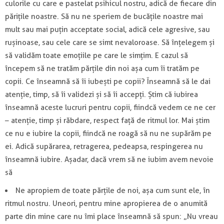
culorile cu care e pastelat psihicul nostru, adică de fiecare din
părițile noastre. Să nu ne speriem de bucățile noastre mai
mult sau mai puțin acceptate social, adică cele agresive, sau
rușinoase, sau cele care se simt nevaloroase. Să înțelegem și
să validăm toate emoțiile pe care le simțim. E cazul să
începem să ne tratăm părțile din noi așa cum îi tratăm pe
copii. Ce înseamnă să îi iubești pe copii? Înseamnă să le dai
atenție, timp, să îi validezi și să îi accepți. Știm că iubirea
înseamnă aceste lucruri pentru copii, fiindcă vedem ce ne cer
– atenție, timp și răbdare, respect față de ritmul lor. Mai știm
ce nu e iubire la copii, fiindcă ne roagă să nu ne supărăm pe
ei. Adică supărarea, retragerea, pedeapsa, respingerea nu
înseamnă iubire. Așadar, dacă vrem să ne iubim avem nevoie
să
Ne apropiem de toate părțile de noi, așa cum sunt ele, în
ritmul nostru. Uneori, pentru mine apropierea de o anumită
parte din mine care nu îmi place înseamnă să spun: „Nu vreau