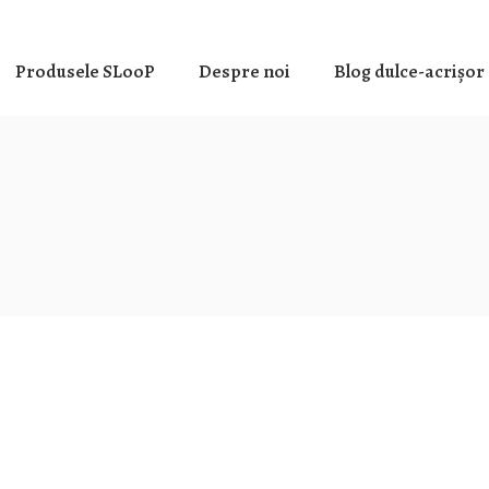
Produsele SLooP
Despre noi
Blog dulce-acrișor