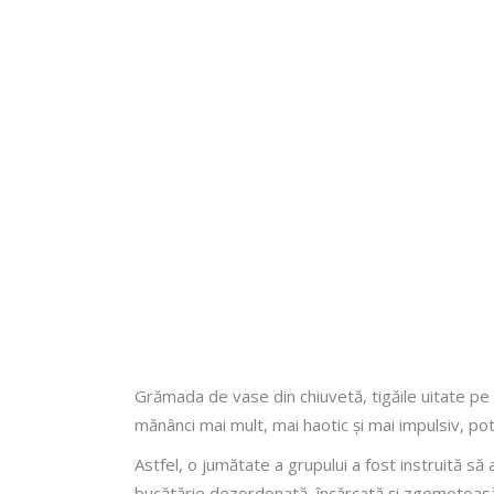
Grămada de vase din chiuvetă, tigăile uitate pe a
mănânci mai mult, mai haotic și mai impulsiv, po
Astfel, o jumătate a grupului a fost instruită să 
bucătărie dezordonată, încărcată și zgomotoasă. 