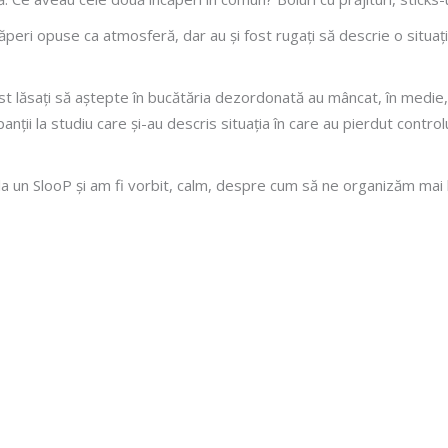
ncăperi opuse ca atmosferă, dar au și fost rugați să descrie o situați
t lăsați să aștepte în bucătăria dezordonată au mâncat, în medie, cu
anții la studiu care și-au descris situația în care au pierdut contro
ns la un SlooP și am fi vorbit, calm, despre cum să ne organizăm m