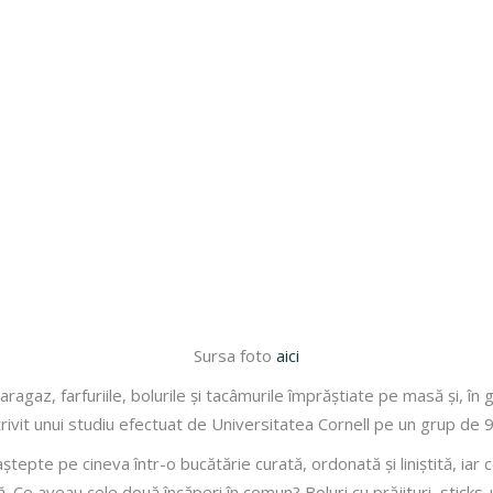
Sursa foto
aici
ragaz, farfuriile, bolurile și tacâmurile împrăștiate pe masă și, în
trivit unui studiu efectuat de Universitatea Cornell pe un grup de 
aștepte pe cineva într-o bucătărie curată, ordonată și liniștită, iar 
Ce aveau cele două încăperi în comun? Boluri cu prăjituri, sticks-u