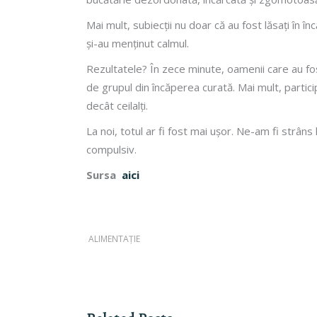
Mai mult, subiecții nu doar că au fost lăsați în î
și-au menținut calmul.
Rezultatele? În zece minute, oamenii care au fos
de grupul din încăperea curată. Mai mult, particip
decât ceilalți.
La noi, totul ar fi fost mai ușor. Ne-am fi strâ
compulsiv.
Sursa
aici
ALIMENTAȚIE