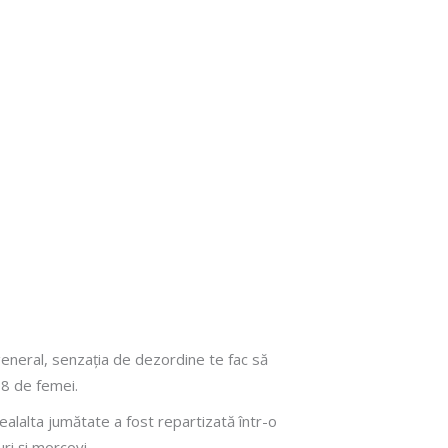
 general, senzația de dezordine te fac să
98 de femei.
cealalta jumătate a fost repartizată într-o
ri și morcovi.