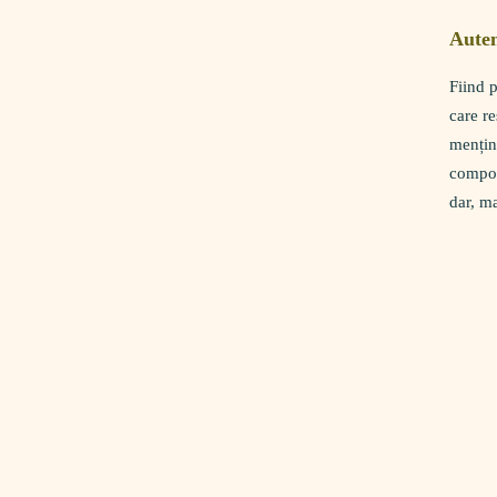
Auten
Fiind p
care re
mențin
comport
dar, ma