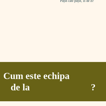
Puțin câte puțin, zi de zi!
Cum este echipa
de la
?