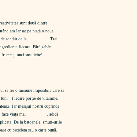
reativitatea sunt două dintre
curând am lansat pe piață o nouă
de ronțăit de la
. Trei
ngrediente fiecare. Fără zahăr
 fructe și nuci smuticite!
bui să fie o misiune imposibilă care să
luni”. Fiecare porție de vitamine,
ntează. Iar mesajul nostru cuprinde
i face viața mai
, adică
licată. De la batoanele, smuti-urile
bare cu bicicleta sau o carte bună.