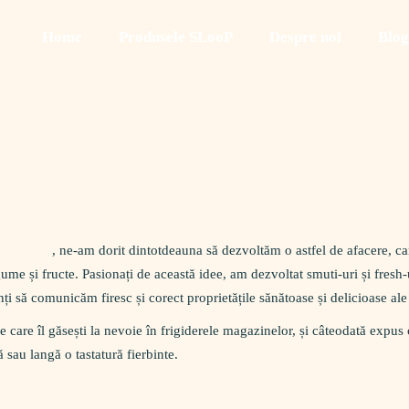
Home
Produsele SLooP
Despre noi
Blog
, ne-am dorit dintotdeauna să dezvoltăm o astfel de afacere, car
me și fructe. Pasionați de această idee, am dezvoltat smuti-uri și fresh-u
ți să comunicăm firesc și corect proprietățile sănătoase și delicioase al
e care îl găsești la nevoie în frigiderele magazinelor, și câteodată expus
 sau langă o tastatură fierbinte.