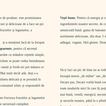
o de produse: este promisiunea
Vești bune.
Pentru că energia și c
 noi și delicioase de a face un pic
ingredientele noastre secrete, de 
 fructelor și legumelor, a
smuticeală bună: gama de batoane 
sortimente delicioase, din doar 3 i
și-a menținut încă de la început
adăugat, vegane, fără gluten. Doar
sparente
, pentru că secretul
 purtăm cu mândrie rețetele simple,
etichete se poate vedea întotdeauna
e smuti și fresh-uri pot măsura ce
Să-ți faci un pic de bine nu ar tre
Mai mult decât atât, deși s-a
înceapă mereu „de mâine” sau „de 
ilueta delicată și se prezintă în
fiecare pas, fiecare vorbă bună co
consumul zilnic și responsabil de
toate modurile mici în care îți poț
mai bună, veselă, energică, necomp
ne fructoza fructelor și legumelor
și sucurile noastre, până la o plim
 se savurează cumpătat.