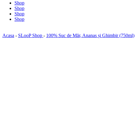
Shop
Shop
Shop
Shop
Acasa
-
SLooP Shop
-
100% Suc de Măr, Ananas și Ghimbir (750ml)