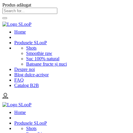
Produs adăugat
Home
Produsele SLooP
Shots
Smoothie raw
Suc 100% natural
Batoane fructe și nuci
Despre noi
Blog dulce-acrișor
FAQ
Catalog B2B
Home
Produsele SLooP
Shots