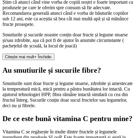
Știm că atunci când vine vorba de copiii noștri e foarte important ca
produsele pe care le oferim spre consum să fie adecvate.
Recomandarea generală atunci când e vorba de băuturile copiilor
sub 12 ani, este ca aceștia să bea cât mai multă apă și să mănânce
fructe proaspete.
Smutiurile și sucurile noastre conțin doar fructe și legume stoarse
și/sau zdrobite, așa că pot fi de ajutor în anumite circumstante (
pachețelul de școală, la locul de joacă)
Citește mai mult
+
Închide
-
Au smutiurile și sucurile fibre?
Smutiurile sunt doar fructe și legume stoarse, zdrobite și amestecate
la temperatură mică, mică pentru a păstra bunătatea lor intactă. Cu
ajutorul tehnologiei HPP, fibra rămâne intactă similară cu cea din
fructul întreg. Sucurile conțin doar sucul fructelor sau legumelor,
deci nu și fibrele.
De ce este bună vitamina C pentru mine?
Vitamina C se regăsește în multe dintre fructele și legumele
ingredient din produsle SLooP. Este foarte importantă și ajută la