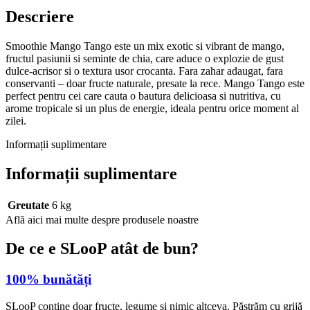
Descriere
Smoothie Mango Tango este un mix exotic si vibrant de mango,
fructul pasiunii si seminte de chia, care aduce o explozie de gust
dulce-acrisor si o textura usor crocanta. Fara zahar adaugat, fara
conservanti – doar fructe naturale, presate la rece. Mango Tango este
perfect pentru cei care cauta o bautura delicioasa si nutritiva, cu
arome tropicale si un plus de energie, ideala pentru orice moment al
zilei.
Informații suplimentare
Informații suplimentare
Greutate
6 kg
Află aici mai multe despre produsele noastre
De ce e SLooP atât de bun?
100% bunătăți
SLooP conține doar fructe, legume și nimic altceva. Păstrăm cu grijă