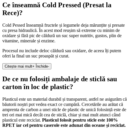
Ce înseamnă Cold Pressed (Presat la
Rece)?
Cold Pessed înseamnă fructele și legumele deja mărunțite și presate
cu presa hidraulică. În acest mod reușim să extreme cu minim de
oxidare și fără pic de căldură un suc super nutritiv, gustos, plin de
vitamine, minerale și enzime.
Procesul nu include deloc căldură sau oxidare, de aceea îți putem
oferi la final un suc proaspăt și curat.
Citește mai mult
+
Închide
-
De ce nu folosiți ambalaje de sticlă sau
carton în loc de plastic?
Plasticul este un material durabil și transparent, astfel ne asigurăm că
băutorii noștri pot vedea exact ce cumpără. Cercetările au arătat că
amprenta de carbon a unei sticle de plastic de unică folosință este de
trei ori mai mică decât cea de sticlă, chiar și mai mult atunci când
plasticul este reciclat.
Plasticul folosit pentru sticle este 100%
RPET iar cel pentru caserole este adunat din oceane și reciclat.