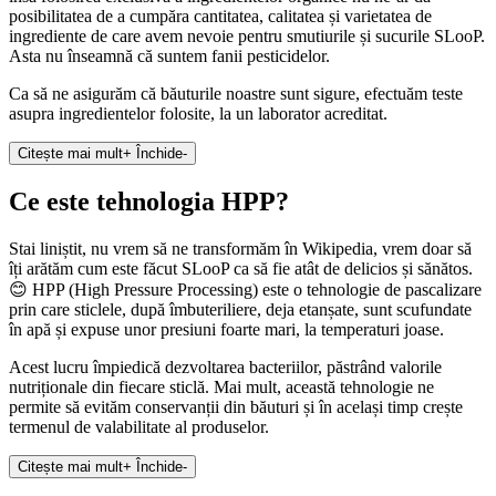
posibilitatea de a cumpăra cantitatea, calitatea și varietatea de
ingrediente de care avem nevoie pentru smutiurile și sucurile SLooP.
Asta nu înseamnă că suntem fanii pesticidelor.
Ca să ne asigurăm că băuturile noastre sunt sigure, efectuăm teste
asupra ingredientelor folosite, la un laborator acreditat.
Citește mai mult
+
Închide
-
Ce este tehnologia HPP?
Stai liniștit, nu vrem să ne transformăm în Wikipedia, vrem doar să
îți arătăm cum este făcut SLooP ca să fie atât de delicios și sănătos.
😊 HPP (High Pressure Processing) este o tehnologie de pascalizare
prin care sticlele, după îmbuteriliere, deja etanșate, sunt scufundate
în apă și expuse unor presiuni foarte mari, la temperaturi joase.
Acest lucru împiedică dezvoltarea bacteriilor, păstrând valorile
nutriționale din fiecare sticlă. Mai mult, această tehnologie ne
permite să evităm conservanții din băuturi și în același timp crește
termenul de valabilitate al produselor.
Citește mai mult
+
Închide
-