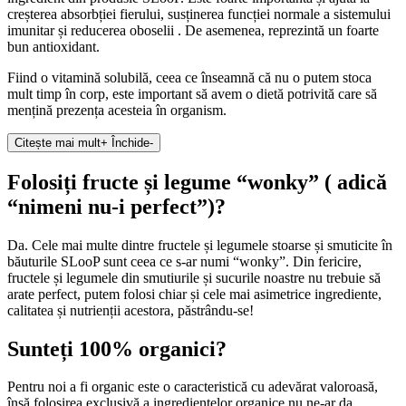
creșterea absorbției fierului, susținerea funcției normale a sistemului
imunitar și reducerea oboselii . De asemenea, reprezintă un foarte
bun antioxidant.
Fiind o vitamină solubilă, ceea ce înseamnă că nu o putem stoca
mult timp în corp, este important să avem o dietă potrivită care să
mențină prezența acesteia în organism.
Citește mai mult
+
Închide
-
Folosiți fructe și legume “wonky” ( adică
“nimeni nu-i perfect”)?
Da. Cele mai multe dintre fructele și legumele stoarse și smuticite în
băuturile SLooP sunt ceea ce s-ar numi “wonky”. Din fericire,
fructele și legumele din smutiurile și sucurile noastre nu trebuie să
arate perfect, putem folosi chiar și cele mai asimetrice ingrediente,
calitatea și nutrienții acestora, păstrându-se!
Sunteți 100% organici?
Pentru noi a fi organic este o caracteristică cu adevărat valoroasă,
însă folosirea exclusivă a ingredientelor organice nu ne-ar da