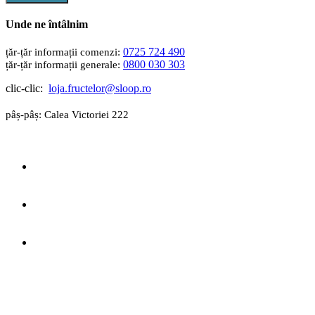
Unde ne întâlnim
0725 724 490
0800 030 303
clic-clic:
loja.fructelor@sloop.ro