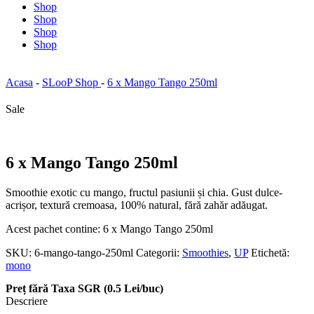
Shop
Shop
Shop
Shop
Acasa
-
SLooP Shop
-
6 x Mango Tango 250ml
Sale
6 x Mango Tango 250ml
Smoothie exotic cu mango, fructul pasiunii și chia. Gust dulce-
acrișor, textură cremoasa, 100% natural, fără zahăr adăugat.
Acest pachet contine: 6 x Mango Tango 250ml
SKU:
6-mango-tango-250ml
Categorii:
Smoothies
,
UP
Etichetă:
mono
Preț fără Taxa SGR (0.5 Lei/buc)
Descriere