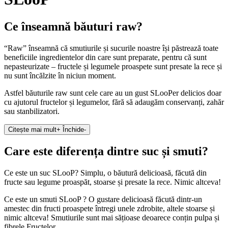
Ce înseamnă băuturi raw?
“Raw” înseamnă că smutiurile și sucurile noastre își păstrează toate
beneficiile ingredientelor din care sunt preparate, pentru că sunt
nepasteurizate – fructele și legumele proaspete sunt presate la rece și
nu sunt încălzite în niciun moment.
Astfel băuturile raw sunt cele care au un gust SLooPer delicios doar
cu ajutorul fructelor și legumelor, fără să adaugăm conservanți, zahăr
sau stanbilizatori.
Citește mai mult
+
Închide
-
Care este diferența dintre suc și smuti?
Ce este un suc SLooP? Simplu, o băutură delicioasă, făcută din
fructe sau legume proaspăt, stoarse și presate la rece. Nimic altceva!
Ce este un smuti SLooP ? O gustare delicioasă făcută dintr-un
amestec din fructi proaspete întregi unele zdrobite, altele stoarse și
nimic altceva! Smutiurile sunt mai sățioase deoarece conțin pulpa și
fibrele Fructelor