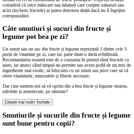
consideră că orice mâncare sau băutură care conține zaharuri sau
acizi (inclusiv fructele) ar putea deteriora dinții dacă nu îi îngrijim
corespunzător.
Câte smutiuri și sucuri din fructe și
legume pot bea pe zi?
Un smuti sau un suc din fructe și legume reprezintă 2 dintre cele 5
porții de vitamine pe zi, care fac parte dintr-o dietă echilibrată.
Recomandarea noastră este de a consuma în primul rând fructele ca
atare, iar atunci când timpul nu permite sau avem poftă de un mix de
ingrediente mai exotic, să înlocuim cu un smuti sau juice care să vă
ofere vitaminele, mineralele și fibrele necesare.
Dar cine suntem noi să vă oprim din a bea fructe și legume stoarse,
zdrobite și amestecate, pe săturate?
Citește mai mult
+
Închide
-
Smutiurile și sucurile din fructe și legume
sunt bune pentru copii?