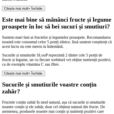
Citește mai mult
+
Închide
-
Este mai bine să mănânci fructe și legume
proaspete în loc să bei sucuri și smutiuri?
Suntem mari fani ai fructelor și legumelor proaspete. Recomandarea
noastră este consumul celor 5 porții zilnice, însă suntem conștienți că
acest lucru nu este mereu la îndemână.
Sucurile și smutiurile SLooP reprezintă 2 dintre cele 5 porții de
fructe și legume, iar cu fiecare sorbitură vei obține nutrienții pozitivi,
ca de exemplu vitamina C sau fibre.
Citește mai mult
+
Închide
-
Sucurile și smutiurile voastre conțin
zahăr?
Fructele conțin zahăr în mod natural, așa că sucurile și smutiurile
noastre conțin și ele zahăr, doar cel obținut natural din fructe. De
asemenea, produsele noastre mai conțin și nutrienți pozitivi care