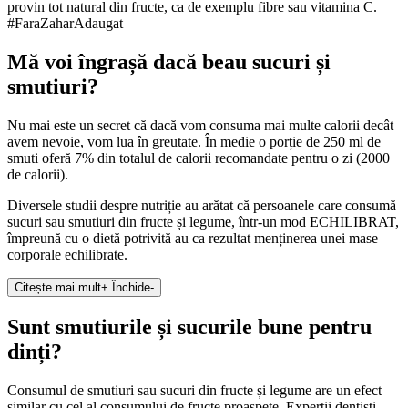
provin tot natural din fructe, ca de exemplu fibre sau vitamina C.
#FaraZaharAdaugat
Mă voi îngrașă dacă beau sucuri și
smutiuri?
Nu mai este un secret că dacă vom consuma mai multe calorii decât
avem nevoie, vom lua în greutate. În medie o porție de 250 ml de
smuti oferă 7% din totalul de calorii recomandate pentru o zi (2000
de calorii).
Diversele studii despre nutriție au arătat că persoanele care consumă
sucuri sau smutiuri din fructe și legume, într-un mod ECHILIBRAT,
împreună cu o dietă potrivită au ca rezultat menținerea unei mase
corporale echilibrate.
Citește mai mult
+
Închide
-
Sunt smutiurile și sucurile bune pentru
dinți?
Consumul de smutiuri sau sucuri din fructe și legume are un efect
similar cu cel al consumului de fructe proaspete. Experții dentiști