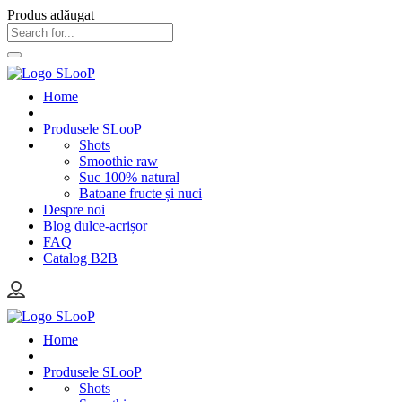
Produs adăugat
Home
Produsele SLooP
Shots
Smoothie raw
Suc 100% natural
Batoane fructe și nuci
Despre noi
Blog dulce-acrișor
FAQ
Catalog B2B
Home
Produsele SLooP
Shots