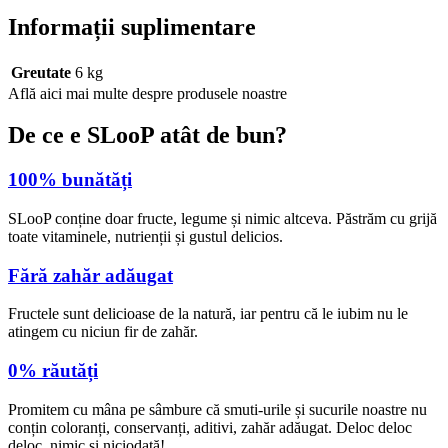
Informații suplimentare
Greutate
6 kg
Află aici mai multe despre produsele noastre
De ce e SLooP atât de bun?
100% bunătăți
SLooP conține doar fructe, legume și nimic altceva. Păstrăm cu grijă
toate vitaminele, nutrienții și gustul delicios.
Fără zahăr adăugat
Fructele sunt delicioase de la natură, iar pentru că le iubim nu le
atingem cu niciun fir de zahăr.
0% răutăți
Promitem cu mâna pe sâmbure că smuti-urile și sucurile noastre nu
conțin coloranți, conservanți, aditivi, zahăr adăugat. Deloc deloc
deloc, nimic și niciodată!