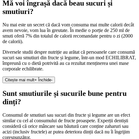
Mă voi îngrașă dacă beau sucuri și
smutiuri?
Nu mai este un secret că dacă vom consuma mai multe calorii decât
avem nevoie, vom lua în greutate. În medie o porție de 250 ml de
smuti oferă 7% din totalul de calorii recomandate pentru o zi (2000
de calorii).
Diversele studii despre nutriție au arătat că persoanele care consumă
sucuri sau smutiuri din fructe și legume, într-un mod ECHILIBRAT,
împreună cu o dietă potrivită au ca rezultat menținerea unei mase
corporale echilibrate.
Citește mai mult
+
Închide
-
Sunt smutiurile și sucurile bune pentru
dinți?
Consumul de smutiuri sau sucuri din fructe și legume are un efect
similar cu cel al consumului de fructe proaspete. Experții dentiști
consideră că orice mâncare sau băutură care conține zaharuri sau
acizi (inclusiv fructele) ar putea deteriora dinții dacă nu îi îngrijim
corespunzător.