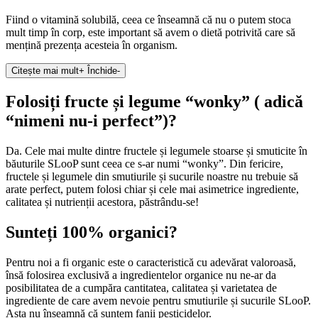
Fiind o vitamină solubilă, ceea ce înseamnă că nu o putem stoca
mult timp în corp, este important să avem o dietă potrivită care să
mențină prezența acesteia în organism.
Citește mai mult
+
Închide
-
Folosiți fructe și legume “wonky” ( adică
“nimeni nu-i perfect”)?
Da. Cele mai multe dintre fructele și legumele stoarse și smuticite în
băuturile SLooP sunt ceea ce s-ar numi “wonky”. Din fericire,
fructele și legumele din smutiurile și sucurile noastre nu trebuie să
arate perfect, putem folosi chiar și cele mai asimetrice ingrediente,
calitatea și nutrienții acestora, păstrându-se!
Sunteți 100% organici?
Pentru noi a fi organic este o caracteristică cu adevărat valoroasă,
însă folosirea exclusivă a ingredientelor organice nu ne-ar da
posibilitatea de a cumpăra cantitatea, calitatea și varietatea de
ingrediente de care avem nevoie pentru smutiurile și sucurile SLooP.
Asta nu înseamnă că suntem fanii pesticidelor.