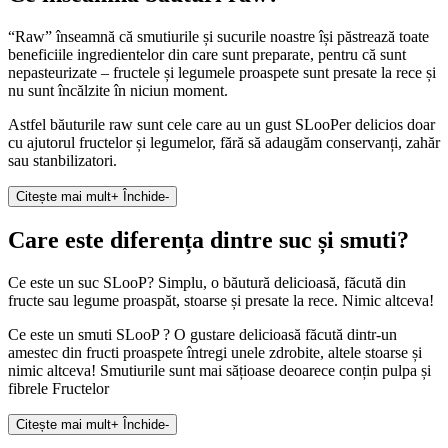
“Raw” înseamnă că smutiurile și sucurile noastre își păstrează toate
beneficiile ingredientelor din care sunt preparate, pentru că sunt
nepasteurizate – fructele și legumele proaspete sunt presate la rece și
nu sunt încălzite în niciun moment.
Astfel băuturile raw sunt cele care au un gust SLooPer delicios doar
cu ajutorul fructelor și legumelor, fără să adaugăm conservanți, zahăr
sau stanbilizatori.
Citește mai mult
+
Închide
-
Care este diferența dintre suc și smuti?
Ce este un suc SLooP? Simplu, o băutură delicioasă, făcută din
fructe sau legume proaspăt, stoarse și presate la rece. Nimic altceva!
Ce este un smuti SLooP ? O gustare delicioasă făcută dintr-un
amestec din fructi proaspete întregi unele zdrobite, altele stoarse și
nimic altceva! Smutiurile sunt mai sățioase deoarece conțin pulpa și
fibrele Fructelor
Citește mai mult
+
Închide
-