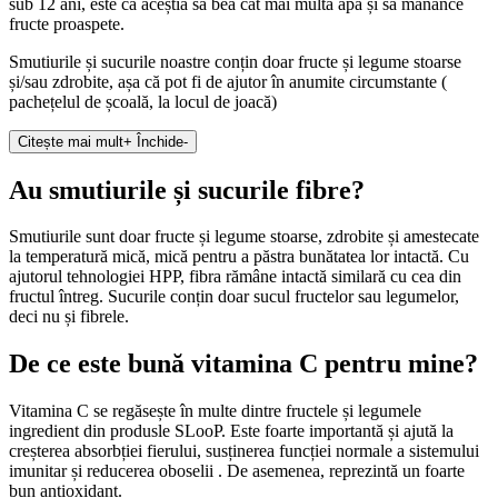
sub 12 ani, este ca aceștia să bea cât mai multă apă și să mănânce
fructe proaspete.
Smutiurile și sucurile noastre conțin doar fructe și legume stoarse
și/sau zdrobite, așa că pot fi de ajutor în anumite circumstante (
pachețelul de școală, la locul de joacă)
Citește mai mult
+
Închide
-
Au smutiurile și sucurile fibre?
Smutiurile sunt doar fructe și legume stoarse, zdrobite și amestecate
la temperatură mică, mică pentru a păstra bunătatea lor intactă. Cu
ajutorul tehnologiei HPP, fibra rămâne intactă similară cu cea din
fructul întreg. Sucurile conțin doar sucul fructelor sau legumelor,
deci nu și fibrele.
De ce este bună vitamina C pentru mine?
Vitamina C se regăsește în multe dintre fructele și legumele
ingredient din produsle SLooP. Este foarte importantă și ajută la
creșterea absorbției fierului, susținerea funcției normale a sistemului
imunitar și reducerea oboselii . De asemenea, reprezintă un foarte
bun antioxidant.