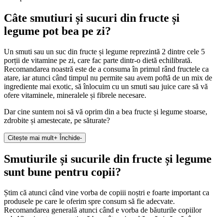
Câte smutiuri și sucuri din fructe și
legume pot bea pe zi?
Un smuti sau un suc din fructe și legume reprezintă 2 dintre cele 5
porții de vitamine pe zi, care fac parte dintr-o dietă echilibrată.
Recomandarea noastră este de a consuma în primul rând fructele ca
atare, iar atunci când timpul nu permite sau avem poftă de un mix de
ingrediente mai exotic, să înlocuim cu un smuti sau juice care să vă
ofere vitaminele, mineralele și fibrele necesare.
Dar cine suntem noi să vă oprim din a bea fructe și legume stoarse,
zdrobite și amestecate, pe săturate?
Citește mai mult
+
Închide
-
Smutiurile și sucurile din fructe și legume
sunt bune pentru copii?
Știm că atunci când vine vorba de copiii noștri e foarte important ca
produsele pe care le oferim spre consum să fie adecvate.
Recomandarea generală atunci când e vorba de băuturile copiilor