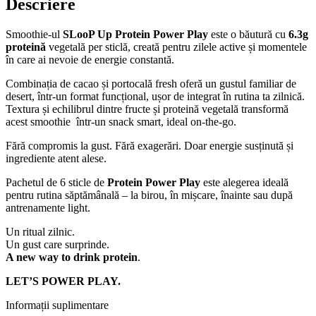
Descriere
Smoothie-ul
SLooP Up Protein Power Play
este o băutură cu
6.3g
proteină
vegetală per sticlă, creată pentru zilele active și momentele
în care ai nevoie de energie constantă.
Combinația de cacao și portocală fresh oferă un gustul familiar de
desert, într-un format funcțional, ușor de integrat în rutina ta zilnică.
Textura și echilibrul dintre fructe și proteină vegetală transformă
acest smoothie
într-un snack smart, ideal on-the-go.
Fără compromis la gust. Fără exagerări. Doar energie susținută și
ingrediente atent alese.
Pachetul de 6 sticle de
Protein Power Play
este alegerea ideală
pentru rutina săptămânală – la birou, în mișcare, înainte sau după
antrenamente light.
Un ritual zilnic.
Un gust care surprinde.
A new way to drink protein
.
LET’S POWER PLAY.
Informații suplimentare