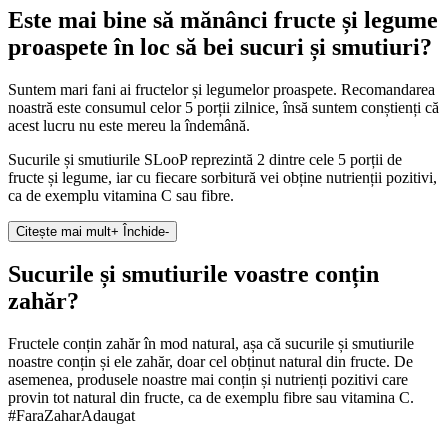
Este mai bine să mănânci fructe și legume
proaspete în loc să bei sucuri și smutiuri?
Suntem mari fani ai fructelor și legumelor proaspete. Recomandarea
noastră este consumul celor 5 porții zilnice, însă suntem conștienți că
acest lucru nu este mereu la îndemână.
Sucurile și smutiurile SLooP reprezintă 2 dintre cele 5 porții de
fructe și legume, iar cu fiecare sorbitură vei obține nutrienții pozitivi,
ca de exemplu vitamina C sau fibre.
Citește mai mult
+
Închide
-
Sucurile și smutiurile voastre conțin
zahăr?
Fructele conțin zahăr în mod natural, așa că sucurile și smutiurile
noastre conțin și ele zahăr, doar cel obținut natural din fructe. De
asemenea, produsele noastre mai conțin și nutrienți pozitivi care
provin tot natural din fructe, ca de exemplu fibre sau vitamina C.
#FaraZaharAdaugat