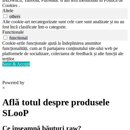
BidSwitch, Taboola, PubMatic si alti terti mentionati in Politica de
Cookies .
Altele
others
Alte cookie-uri necategorizate sunt cele care sunt analizate și nu au
fost încă clasificate într-o categorie.
Functionale
functional
Cookie-urile funcționale ajută la îndeplinirea anumitor
funcționalități, cum ar fi partajarea conținutului site-ului web pe
platformele de socializare, colectarea de feedback și alte funcții ale
terților.
Save & Accept
Powered by
×
Află totul despre produsele
SLooP
Ce înseamnă băuturi raw?