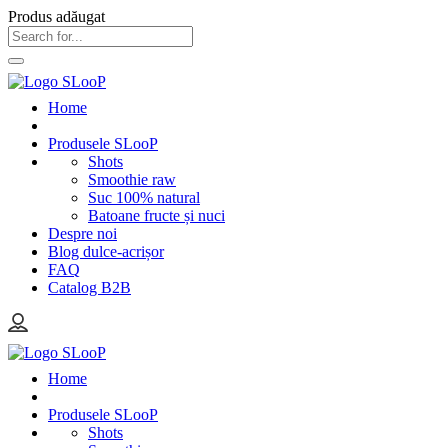
Produs adăugat
Home
Produsele SLooP
Shots
Smoothie raw
Suc 100% natural
Batoane fructe și nuci
Despre noi
Blog dulce-acrișor
FAQ
Catalog B2B
Home
Produsele SLooP
Shots