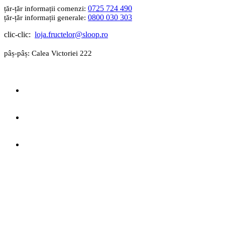
0725 724 490
0800 030 303
clic-clic:
loja.fructelor@sloop.ro