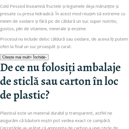
Cold Pessed înseamnă fructele și legumele deja mărunțite și
presate cu presa hidraulică. În acest mod reușim să extreme cu
minim de oxidare și fără pic de căldură un suc super nutritiv,
gustos, plin de vitamine, minerale și enzime.
Procesul nu include deloc căldură sau oxidare, de aceea îți putem
oferi la final un suc proaspăt și curat.
Citește mai mult
+
Închide
-
De ce nu folosiți ambalaje
de sticlă sau carton în loc
de plastic?
Plasticul este un material durabil și transparent, astfel ne
asigurăm că băutorii noștri pot vedea exact ce cumpără.
Cercetările au arătat că amprenta de carbon a unei sticle de