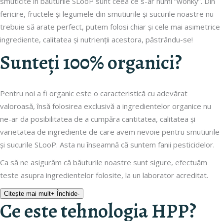
smuticite în băuturile SLooP sunt ceea ce s-ar numi “wonky”. Din
fericire, fructele și legumele din smutiurile și sucurile noastre nu
trebuie să arate perfect, putem folosi chiar și cele mai asimetrice
ingrediente, calitatea și nutrienții acestora, păstrându-se!
Sunteți 100% organici?
Pentru noi a fi organic este o caracteristică cu adevărat
valoroasă, însă folosirea exclusivă a ingredientelor organice nu
ne-ar da posibilitatea de a cumpăra cantitatea, calitatea și
varietatea de ingrediente de care avem nevoie pentru smutiurile
și sucurile SLooP. Asta nu înseamnă că suntem fanii pesticidelor.
Ca să ne asigurăm că băuturile noastre sunt sigure, efectuăm
teste asupra ingredientelor folosite, la un laborator acreditat.
Citește mai mult
+
Închide
-
Ce este tehnologia HPP?