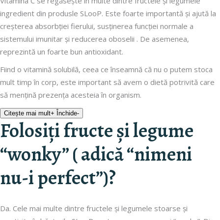
Vitamina C se regăsește în multe dintre fructele și legumele
ingredient din produsle SLooP. Este foarte importantă și ajută la
creșterea absorbției fierului, susținerea funcției normale a
sistemului imunitar și reducerea oboselii . De asemenea,
reprezintă un foarte bun antioxidant.
Fiind o vitamină solubilă, ceea ce înseamnă că nu o putem stoca
mult timp în corp, este important să avem o dietă potrivită care
să mențină prezența acesteia în organism.
Citește mai mult
+
Închide
-
Folosiți fructe și legume
“wonky” ( adică “nimeni
nu-i perfect”)?
Da. Cele mai multe dintre fructele și legumele stoarse și