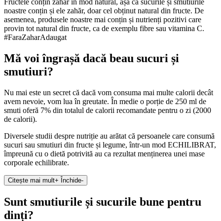
Fructele conțin zahăr în mod natural, așa că sucurile și smutiurile
noastre conțin și ele zahăr, doar cel obținut natural din fructe. De
asemenea, produsele noastre mai conțin și nutrienți pozitivi care
provin tot natural din fructe, ca de exemplu fibre sau vitamina C.
#FaraZaharAdaugat
Mă voi îngrașă dacă beau sucuri și
smutiuri?
Nu mai este un secret că dacă vom consuma mai multe calorii decât
avem nevoie, vom lua în greutate. În medie o porție de 250 ml de
smuti oferă 7% din totalul de calorii recomandate pentru o zi (2000
de calorii).
Diversele studii despre nutriție au arătat că persoanele care consumă
sucuri sau smutiuri din fructe și legume, într-un mod ECHILIBRAT,
împreună cu o dietă potrivită au ca rezultat menținerea unei mase
corporale echilibrate.
Citește mai mult
+
Închide
-
Sunt smutiurile și sucurile bune pentru
dinți?