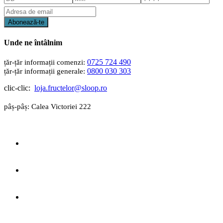
Unde ne întâlnim
0725 724 490
0800 030 303
clic-clic:
loja.fructelor@sloop.ro