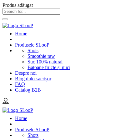
Produs adăugat
Home
Produsele SLooP
Shots
Smoothie raw
Suc 100% natural
Batoane fructe și nuci
Despre noi
Blog dulce-acrișor
FAQ
Catalog B2B
Home
Produsele SLooP
Shots