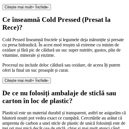
Citește mai mult
+
Închide
-
Ce înseamnă Cold Pressed (Presat la
Rece)?
Cold Pessed înseamnă fructele și legumele deja mărunțite și presate
cu presa hidraulică. În acest mod reușim să extreme cu minim de
oxidare și fără pic de căldură un suc super nutritiv, gustos, plin de
vitamine, minerale și enzime.
Procesul nu include deloc căldură sau oxidare, de aceea îți putem
oferi la final un suc proaspăt și curat.
Citește mai mult
+
Închide
-
De ce nu folosiți ambalaje de sticlă sau
carton în loc de plastic?
Plasticul este un material durabil și transparent, astfel ne asigurăm că
băutorii noștri pot vedea exact ce cumpără. Cercetările au arătat că
amprenta de carbon a unei sticle de plastic de unică folosință este de
trei ori mai mică decât cea de sticlă, chiar și mai mult atunci când