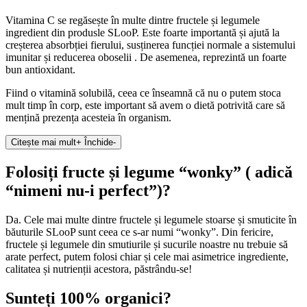
Vitamina C se regăsește în multe dintre fructele și legumele
ingredient din produsle SLooP. Este foarte importantă și ajută la
creșterea absorbției fierului, susținerea funcției normale a sistemului
imunitar și reducerea oboselii . De asemenea, reprezintă un foarte
bun antioxidant.
Fiind o vitamină solubilă, ceea ce înseamnă că nu o putem stoca
mult timp în corp, este important să avem o dietă potrivită care să
mențină prezența acesteia în organism.
Citește mai mult
+
Închide
-
Folosiți fructe și legume “wonky” ( adică
“nimeni nu-i perfect”)?
Da. Cele mai multe dintre fructele și legumele stoarse și smuticite în
băuturile SLooP sunt ceea ce s-ar numi “wonky”. Din fericire,
fructele și legumele din smutiurile și sucurile noastre nu trebuie să
arate perfect, putem folosi chiar și cele mai asimetrice ingrediente,
calitatea și nutrienții acestora, păstrându-se!
Sunteți 100% organici?