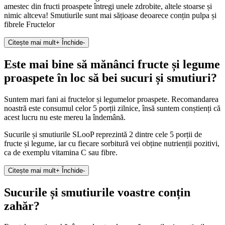
amestec din fructi proaspete întregi unele zdrobite, altele stoarse și
nimic altceva! Smutiurile sunt mai sățioase deoarece conțin pulpa și
fibrele Fructelor
Citește mai mult
+
Închide
-
Este mai bine să mănânci fructe și legume
proaspete în loc să bei sucuri și smutiuri?
Suntem mari fani ai fructelor și legumelor proaspete. Recomandarea
noastră este consumul celor 5 porții zilnice, însă suntem conștienți că
acest lucru nu este mereu la îndemână.
Sucurile și smutiurile SLooP reprezintă 2 dintre cele 5 porții de
fructe și legume, iar cu fiecare sorbitură vei obține nutrienții pozitivi,
ca de exemplu vitamina C sau fibre.
Citește mai mult
+
Închide
-
Sucurile și smutiurile voastre conțin
zahăr?