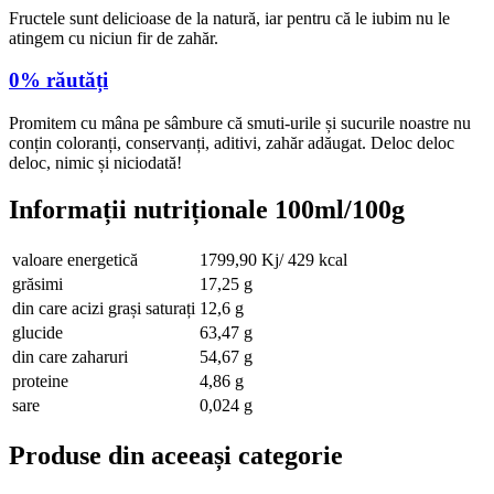
Fructele sunt delicioase de la natură, iar pentru că le iubim nu le
atingem cu niciun fir de zahăr.
0% răutăți
Promitem cu mâna pe sâmbure că smuti-urile și sucurile noastre nu
conțin coloranți, conservanți, aditivi, zahăr adăugat. Deloc deloc
deloc, nimic și niciodată!
Informații nutriționale 100ml/100g
valoare energetică
1799,90 Kj/ 429 kcal
grăsimi
17,25 g
din care acizi grași saturați
12,6 g
glucide
63,47 g
din care zaharuri
54,67 g
proteine
4,86 g
sare
0,024 g
Produse din aceeași categorie