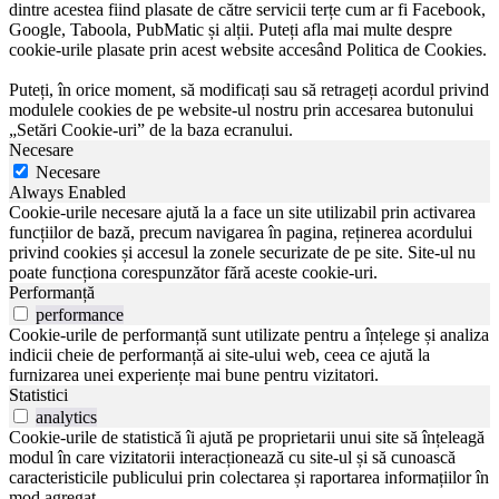
dintre acestea fiind plasate de către servicii terțe cum ar fi Facebook,
Google, Taboola, PubMatic și alții. Puteți afla mai multe despre
cookie-urile plasate prin acest website accesând Politica de Cookies.
Puteți, în orice moment, să modificați sau să retrageți acordul privind
modulele cookies de pe website-ul nostru prin accesarea butonului
„Setări Cookie-uri” de la baza ecranului.
Necesare
Necesare
Always Enabled
Cookie-urile necesare ajută la a face un site utilizabil prin activarea
funcțiilor de bază, precum navigarea în pagina, reținerea acordului
privind cookies și accesul la zonele securizate de pe site. Site-ul nu
poate funcționa corespunzător fără aceste cookie-uri.
Performanță
performance
Cookie-urile de performanță sunt utilizate pentru a înțelege și analiza
indicii cheie de performanță ai site-ului web, ceea ce ajută la
furnizarea unei experiențe mai bune pentru vizitatori.
Statistici
analytics
Cookie-urile de statistică îi ajută pe proprietarii unui site să înțeleagă
modul în care vizitatorii interacționează cu site-ul și să cunoască
caracteristicile publicului prin colectarea și raportarea informațiilor în
mod agregat.