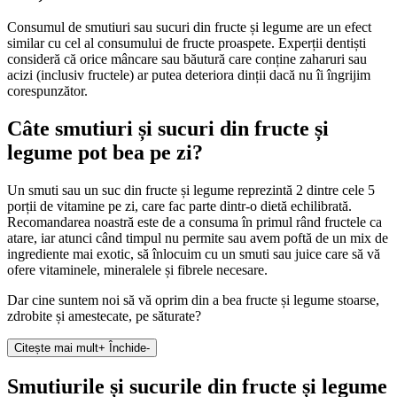
Consumul de smutiuri sau sucuri din fructe și legume are un efect
similar cu cel al consumului de fructe proaspete. Experții dentiști
consideră că orice mâncare sau băutură care conține zaharuri sau
acizi (inclusiv fructele) ar putea deteriora dinții dacă nu îi îngrijim
corespunzător.
Câte smutiuri și sucuri din fructe și
legume pot bea pe zi?
Un smuti sau un suc din fructe și legume reprezintă 2 dintre cele 5
porții de vitamine pe zi, care fac parte dintr-o dietă echilibrată.
Recomandarea noastră este de a consuma în primul rând fructele ca
atare, iar atunci când timpul nu permite sau avem poftă de un mix de
ingrediente mai exotic, să înlocuim cu un smuti sau juice care să vă
ofere vitaminele, mineralele și fibrele necesare.
Dar cine suntem noi să vă oprim din a bea fructe și legume stoarse,
zdrobite și amestecate, pe săturate?
Citește mai mult
+
Închide
-
Smutiurile și sucurile din fructe și legume