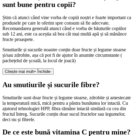
sunt bune pentru copii?
Știm că atunci când vine vorba de copiii noștri e foarte important ca
produsele pe care le oferim spre consum să fie adecvate.
Recomandarea generală atunci când e vorba de băuturile copiilor
sub 12 ani, este ca aceștia să bea cât mai multă apă și să mănânce
fructe proaspete.
Smutiurile și sucurile noastre conțin doar fructe și legume stoarse
și/sau zdrobite, așa că pot fi de ajutor în anumite circumstante (
pachețelul de școală, la locul de joacă)
Citește mai mult
+
Închide
-
Au smutiurile și sucurile fibre?
Smutiurile sunt doar fructe și legume stoarse, zdrobite și amestecate
la temperatură mică, mică pentru a păstra bunătatea lor intactă. Cu
ajutorul tehnologiei HPP, fibra rămâne intactă similară cu cea din
fructul întreg. Sucurile conțin doar sucul fructelor sau legumelor,
deci nu și fibrele.
De ce este bună vitamina C pentru mine?