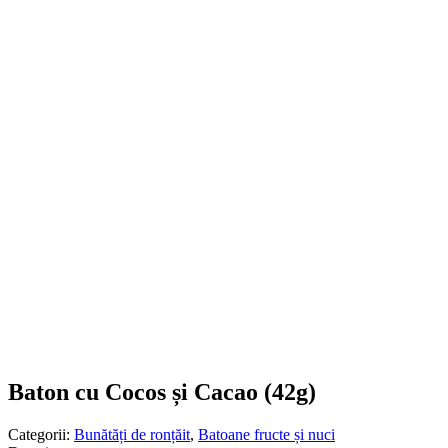
Baton cu Cocos și Cacao (42g)
Categorii:
Bunătăți de ronțăit
,
Batoane fructe și nuci