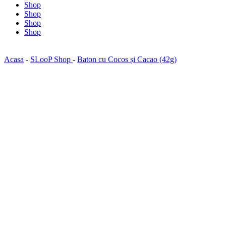
Shop
Shop
Shop
Shop
Acasa
-
SLooP Shop
-
Baton cu Cocos și Cacao (42g)