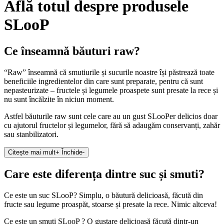
Află totul despre produsele
SLooP
Ce înseamnă băuturi raw?
“Raw” înseamnă că smutiurile și sucurile noastre își păstrează toate
beneficiile ingredientelor din care sunt preparate, pentru că sunt
nepasteurizate – fructele și legumele proaspete sunt presate la rece și
nu sunt încălzite în niciun moment.
Astfel băuturile raw sunt cele care au un gust SLooPer delicios doar
cu ajutorul fructelor și legumelor, fără să adaugăm conservanți, zahăr
sau stanbilizatori.
Citește mai mult
+
Închide
-
Care este diferența dintre suc și smuti?
Ce este un suc SLooP? Simplu, o băutură delicioasă, făcută din
fructe sau legume proaspăt, stoarse și presate la rece. Nimic altceva!
Ce este un smuti SLooP ? O gustare delicioasă făcută dintr-un