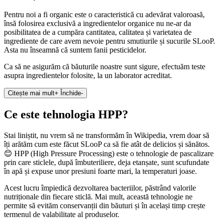
Pentru noi a fi organic este o caracteristică cu adevărat valoroasă,
însă folosirea exclusivă a ingredientelor organice nu ne-ar da
posibilitatea de a cumpăra cantitatea, calitatea și varietatea de
ingrediente de care avem nevoie pentru smutiurile și sucurile SLooP.
Asta nu înseamnă că suntem fanii pesticidelor.
Ca să ne asigurăm că băuturile noastre sunt sigure, efectuăm teste
asupra ingredientelor folosite, la un laborator acreditat.
Citește mai mult
+
Închide
-
Ce este tehnologia HPP?
Stai liniștit, nu vrem să ne transformăm în Wikipedia, vrem doar să
îți arătăm cum este făcut SLooP ca să fie atât de delicios și sănătos.
😊 HPP (High Pressure Processing) este o tehnologie de pascalizare
prin care sticlele, după îmbuteriliere, deja etanșate, sunt scufundate
în apă și expuse unor presiuni foarte mari, la temperaturi joase.
Acest lucru împiedică dezvoltarea bacteriilor, păstrând valorile
nutriționale din fiecare sticlă. Mai mult, această tehnologie ne
permite să evităm conservanții din băuturi și în același timp crește
termenul de valabilitate al produselor.