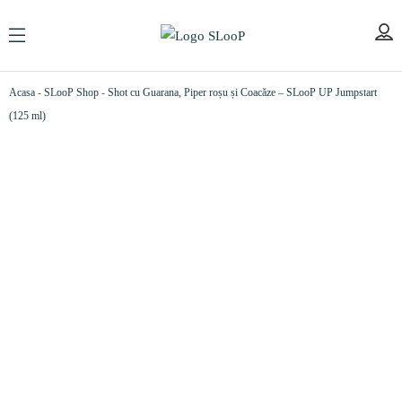
Acasa
-
SLooP Shop
-
Shot cu Guarana, Piper roșu și Coacăze – SLooP UP Jumpstart
(125 ml)