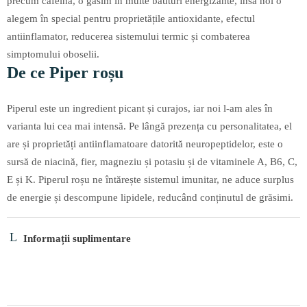
precum cafeina, o găsim în multe băuturi energizante, însă noi o
alegem în special pentru proprietățile antioxidante, efectul
antiinflamator, reducerea sistemului termic și combaterea
simptomului oboselii.
De ce Piper roșu
Piperul este un ingredient picant și curajos, iar noi l-am ales în
varianta lui cea mai intensă. Pe lângă prezența cu personalitatea, el
are și proprietăți antiinflamatoare datorită neuropeptidelor, este o
sursă de niacină, fier, magneziu și potasiu și de vitaminele A, B6, C,
E și K. Piperul roșu ne întărește sistemul imunitar, ne aduce surplus
de energie și descompune lipidele, reducând conținutul de grăsimi.
Informații suplimentare