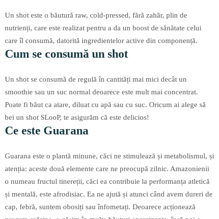
Un shot este o băutură raw, cold-pressed, fără zahăr, plin de
nutrienți, care este realizat pentru a da un boost de sănătate celui
care îl consumă, datorită ingredientelor active din componență.
Cum se consumă un shot
Un shot se consumă de regulă în cantități mai mici decât un
smoothie sau un suc normal deoarece este mult mai concentrat.
Poate fi băut ca atare, diluat cu apă sau cu suc. Oricum ai alege să
bei un shot SLooP, te asigurăm că este delicios!
Ce este Guarana
Guarana este o plantă minune, căci ne stimulează și metabolismul, și
atenția: aceste două elemente care ne preocupă zilnic. Amazonienii
o numeau fructul tinereții, căci ea contribuie la performanța atletică
și mentală, este afrodisiac. Ea ne ajută și atunci când avem dureri de
cap, febră, suntem obosiți sau înfometați. Deoarece acționează