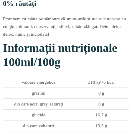
0% răutăți
Promitem cu mâna pe sâmbure că smuti-urile și sucurile noastre nu
conțin coloranți, conservanți, aditivi, zahăr adăugat. Deloc deloc
deloc, nimic și niciodată!
Informații nutriționale
100ml/100g
valoare energetică
318 kj/76 kcal
grăsimi
0 g
din care acizi grași saturați
0 g
glucide
16,7 g
din care zaharuri
13,6 g