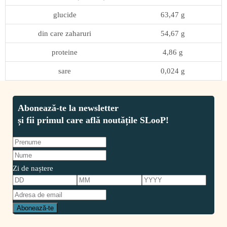
glucide
63,47 g
din care zaharuri
54,67 g
proteine
4,86 g
sare
0,024 g
Zi de naștere