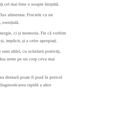
ți cel mai bine o noapte liniștită.
flux alimentar. Fructele cu un
, esențială.
 energie, ci și memoria. Fie că vorbim
i, implicit, și a celor apropiați.
simt altfel, cu ochelarii potriviți,
t lăsa urme pe un corp ceva mai
atea dentară poate fi pusă în pericol
a diagnosticarea rapidă a altor