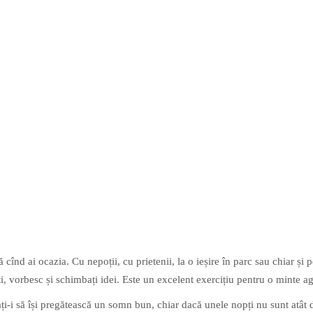
ă cînd ai ocazia. Cu nepoții, cu prietenii, la o ieșire în parc sau chiar și 
, vorbesc și schimbați idei. Este un excelent exercițiu pentru o minte ag
tați-i să își pregătească un somn bun, chiar dacă unele nopți nu sunt atât d