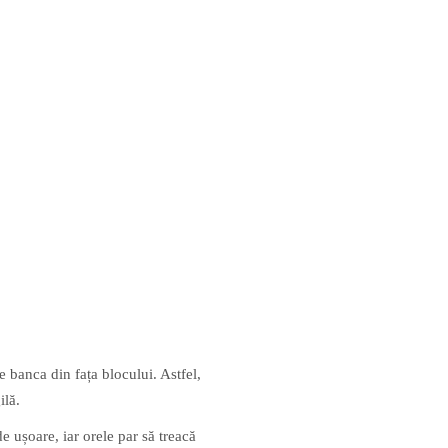
pe banca din fața blocului. Astfel,
ilă.
e ușoare, iar orele par să treacă