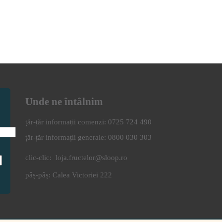
Unde ne întâlnim
0725 724 490
0800 030 303
clic-clic:
loja.fructelor@sloop.ro