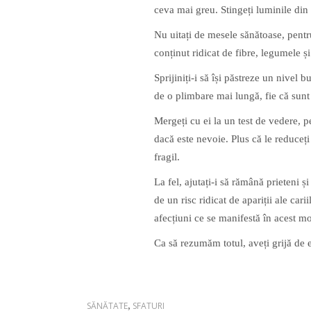
ceva mai greu. Stingeți luminile din ti
Nu uitați de mesele sănătoase, pentr
conținut ridicat de fibre, legumele și
Sprijiniți-i să își păstreze un nivel 
de o plimbare mai lungă, fie că sunt do
Mergeți cu ei la un test de vedere, pe
dacă este nevoie. Plus că le reduceț
fragil.
La fel, ajutați-i să rămână prieteni și
de un risc ridicat de apariții ale cari
afecțiuni ce se manifestă în acest m
Ca să rezumăm totul, aveți grijă de 
SĂNĂTATE
,
SFATURI