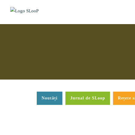
Noutăți
Jurnal de SLoop
Rețete 