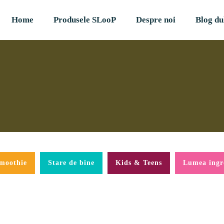
Home
Produsele SLooP
Despre noi
Blog du
smoothie
Stare de bine
Kids & Teens
Lumea ingr