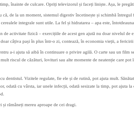
mp, înainte de culcare. Opriți televizorul și faceți liniște. Așa, le pregăti
u că, de la un moment, sistemul digestiv încetinește și schimbă întregul 
 cerealele integrale sunt utile. La fel și hidratarea – apa este, întotdeauna
bun de activitate fizică – exercițiile de acest gen ajută nu doar nivelul de
ar câțiva pași în plus într-o zi, contează, în economia vieții, a fericirii ș
ntru a-i ajuta să aibă în continuare o privire agilă. O carte sau un film se 
i mult riscul de căzături, lovituri sau alte momente de neatenție care po
 cu dentistul. Vizitele regulate, fie ele și de rutină, pot ajuta mult. Sănăt
ilor, odată cu vârsta, iar unele infecții, odată sesizate la timp, pot ajuta l
od.
ei și rămâneți mereu aproape de cei dragi.