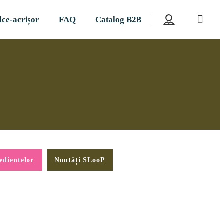
lce-acrișor
FAQ
Catalog B2B
edientelor
Noutăți SLooP