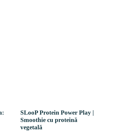
a:
SLooP Protein Power Play |
Smoothie cu proteină
vegetală