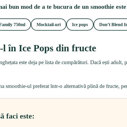
mai bun mod de a te bucura de un smoothie este s
Family 750ml
Mocktail-uri
Ice pops
Don’t Blend I
l în Ice Pops din fructe
nghețata este deja pe lista de cumpărături. Dacă ești adult, pr
 smoothie-ul preferat într-o alternativă plină de fructe, per
ă faci este: