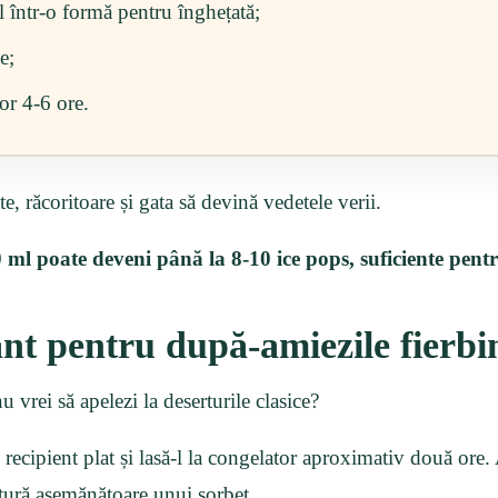
l într-o formă pentru înghețată;
e;
tor 4-6 ore.
e, răcoritoare și gata să devină vedetele verii.
l poate deveni până la 8-10 ice pops, suficiente pentr
ant pentru după-amiezile fierbi
u vrei să apelezi la deserturile clasice?
recipient plat și lasă-l la congelator aproximativ două ore
extură asemănătoare unui sorbet.