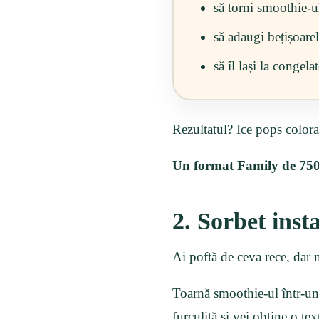
să torni smoothie-u
să adaugi bețișoarel
să îl lași la congela
Rezultatul? Ice pops colorat
Un format Family de 750 m
2. Sorbet inst
Ai poftă de ceva rece, dar n
Toarnă smoothie-ul într-un 
furculiță și vei obține o t