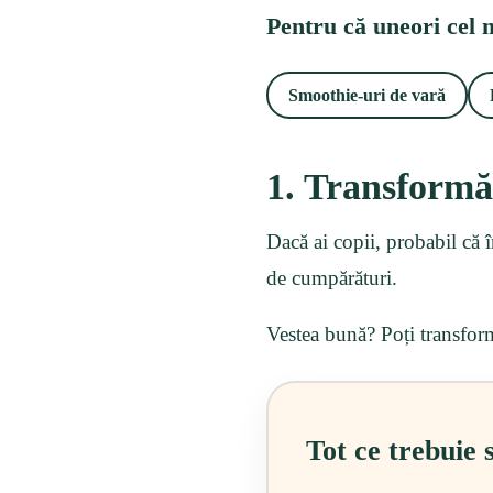
Pentru că uneori cel 
Smoothie-uri de vară
1. Transformă-
Dacă ai copii, probabil că î
de cumpărături.
Vestea bună? Poți transforma
Tot ce trebuie s