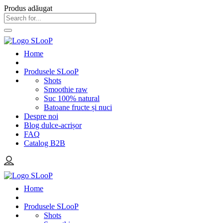
Produs adăugat
Home
Produsele SLooP
Shots
Smoothie raw
Suc 100% natural
Batoane fructe și nuci
Despre noi
Blog dulce-acrișor
FAQ
Catalog B2B
Home
Produsele SLooP
Shots