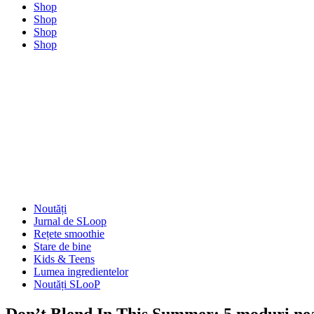
Shop
Shop
Shop
Shop
Noutăți
Jurnal de SLoop
Rețete smoothie
Stare de bine
Kids & Teens
Lumea ingredientelor
Noutăți SLooP
Don’t Blend In This Summer: 5 moduri neaș