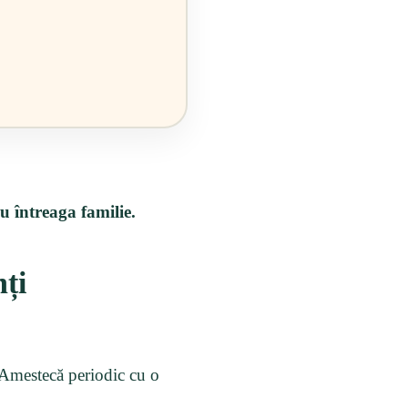
u întreaga familie.
nți
. Amestecă periodic cu o