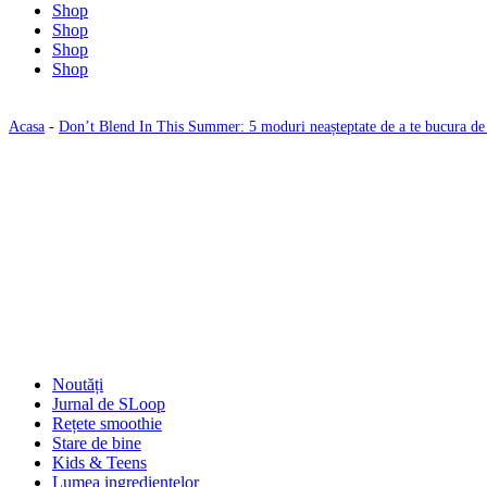
Shop
Shop
Shop
Shop
Acasa
-
Don’t Blend In This Summer: 5 moduri neașteptate de a te bucura de
Noutăți
Jurnal de SLoop
Rețete smoothie
Stare de bine
Kids & Teens
Lumea ingredientelor