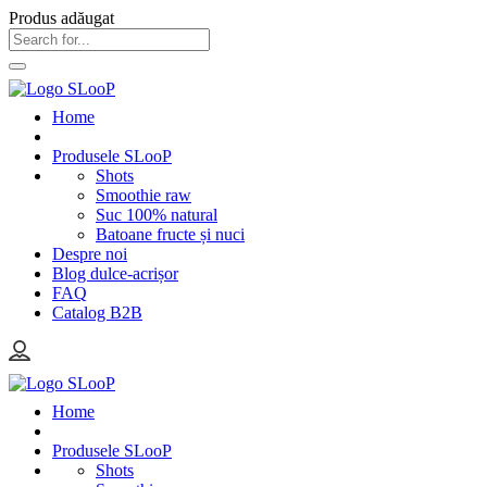
Produs adăugat
Home
Produsele SLooP
Shots
Smoothie raw
Suc 100% natural
Batoane fructe și nuci
Despre noi
Blog dulce-acrișor
FAQ
Catalog B2B
Home
Produsele SLooP
Shots