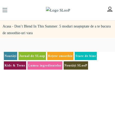
Acasa
-
Don’t Blend In This Summer: 5 moduri neașteptate de a te bucura
de smoothie-uri vara
Noutăți
Jurnal de SLoop
Rețete smoothie
Stare de bine
Kids & Teens
Lumea ingredientelor
Noutăți SLooP