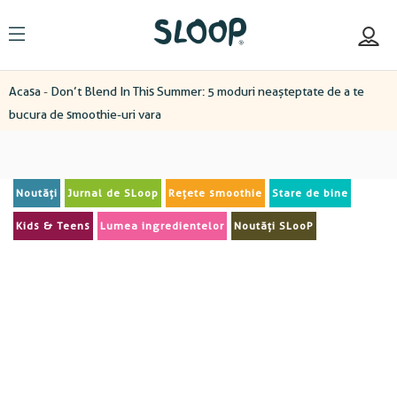
Acasa
-
Don’t Blend In This Summer: 5 moduri neașteptate de a te
bucura de smoothie-uri vara
Noutăți
Jurnal de SLoop
Rețete smoothie
Stare de bine
Kids & Teens
Lumea ingredientelor
Noutăți SLooP
Don’t Blend In This Summer: 5 moduri ne
Transformă smoothie-urile SLooP Family în ice pops, sorbet, mockt
CITESTE MAI MULT