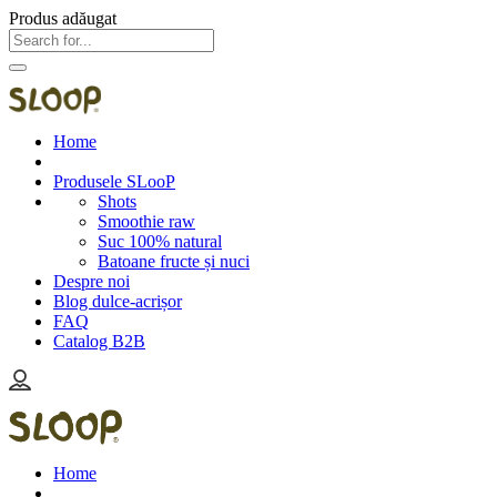
Produs adăugat
Home
Produsele SLooP
Shots
Smoothie raw
Suc 100% natural
Batoane fructe și nuci
Despre noi
Blog dulce-acrișor
FAQ
Catalog B2B
Home