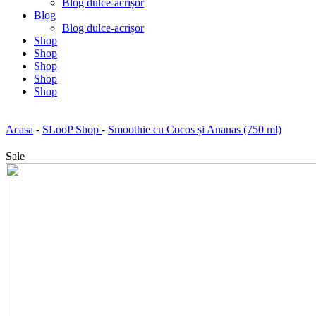
Blog dulce-acrișor
Blog
Blog dulce-acrișor
Shop
Shop
Shop
Shop
Shop
Acasa
-
SLooP Shop
-
Smoothie cu Cocos și Ananas (750 ml)
Sale