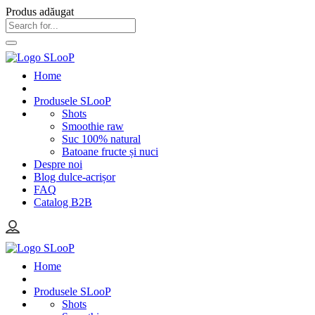
Produs adăugat
Home
Produsele SLooP
Shots
Smoothie raw
Suc 100% natural
Batoane fructe și nuci
Despre noi
Blog dulce-acrișor
FAQ
Catalog B2B
Home
Produsele SLooP
Shots