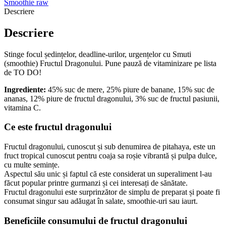
Smoothie raw
Descriere
Descriere
Stinge focul ședințelor, deadline-urilor, urgențelor cu Smuti
(smoothie) Fructul Dragonului. Pune pauză de vitaminizare pe lista
de TO DO!
Ingrediente:
45% suc de mere, 25% piure de banane, 15% suc de
ananas, 12% piure de fructul dragonului, 3% suc de fructul pasiunii,
vitamina C.
Ce este fructul dragonului
Fructul dragonului, cunoscut și sub denumirea de pitahaya, este un
fruct tropical cunoscut pentru coaja sa roșie vibrantă și pulpa dulce,
cu multe semințe.
Aspectul său unic și faptul că este considerat un superaliment l-au
făcut popular printre gurmanzi și cei interesați de sănătate.
Fructul dragonului este surprinzător de simplu de preparat și poate fi
consumat singur sau adăugat în salate, smoothie-uri sau iaurt.
Beneficiile consumului de fructul dragonului