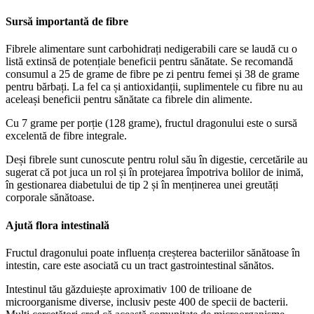
Sursă importantă de fibre
Fibrele alimentare sunt carbohidrați nedigerabili care se laudă cu o
listă extinsă de potențiale beneficii pentru sănătate. Se recomandă
consumul a 25 de grame de fibre pe zi pentru femei și 38 de grame
pentru bărbați. La fel ca și antioxidanții, suplimentele cu fibre nu au
aceleași beneficii pentru sănătate ca fibrele din alimente.
Cu 7 grame per porție (128 grame), fructul dragonului este o sursă
excelentă de fibre integrale.
Deși fibrele sunt cunoscute pentru rolul său în digestie, cercetările au
sugerat că pot juca un rol și în protejarea împotriva bolilor de inimă,
în gestionarea diabetului de tip 2 și în menținerea unei greutăți
corporale sănătoase.
Ajută flora intestinală
Fructul dragonului poate influența creșterea bacteriilor sănătoase în
intestin, care este asociată cu un tract gastrointestinal sănătos.
Intestinul tău găzduiește aproximativ 100 de trilioane de
microorganisme diverse, inclusiv peste 400 de specii de bacterii.