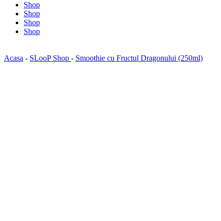
Shop
Shop
Shop
Shop
Acasa
-
SLooP Shop
-
Smoothie cu Fructul Dragonului (250ml)