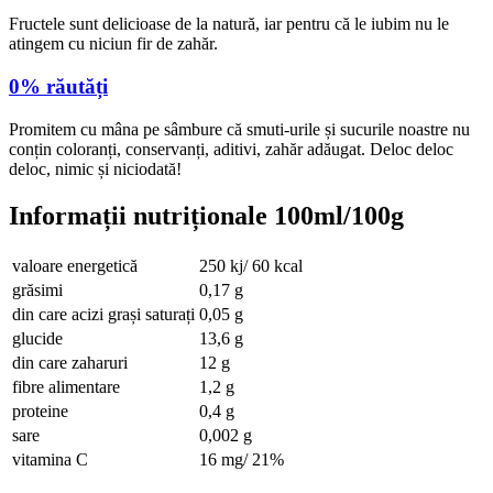
Fructele sunt delicioase de la natură, iar pentru că le iubim nu le
atingem cu niciun fir de zahăr.
0% răutăți
Promitem cu mâna pe sâmbure că smuti-urile și sucurile noastre nu
conțin coloranți, conservanți, aditivi, zahăr adăugat. Deloc deloc
deloc, nimic și niciodată!
Informații nutriționale 100ml/100g
valoare energetică
250 kj/ 60 kcal
grăsimi
0,17 g
din care acizi grași saturați
0,05 g
glucide
13,6 g
din care zaharuri
12 g
fibre alimentare
1,2 g
proteine
0,4 g
sare
0,002 g
vitamina C
16 mg/ 21%