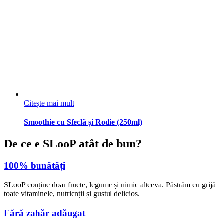
Citește mai mult
Smoothie cu Sfeclă și Rodie (250ml)
De ce e SLooP atât de bun?
100% bunătăți
SLooP conține doar fructe, legume și nimic altceva. Păstrăm cu grijă
toate vitaminele, nutrienții și gustul delicios.
Fără zahăr adăugat