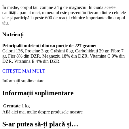
În medie, corpul tău conține 24 g de magneziu. În ciuda acestei
cantități aparent mici, mineralul este prezent în fiecare dintre celulele
tale și participă la peste 600 de reacții chimice importante din corpul
tău.
Nutrienți
Principalii nutrienți dintr-o porție de 227 grame:
Calorii 136, Proteine 3 gr, Grăsimi 0 gr, Carbohidrați 29 gr, Fibre 7
gr, Fier 8% din DZR, Magneziu 18% din DZR, Vitamina C 9% din
DZR, Vitamina E 4% din DZR.
CITEȘTE MAI MULT
Informații suplimentare
Informații suplimentare
Greutate
1 kg
Află aici mai multe despre produsele noastre
S-ar putea să-ți placă și…