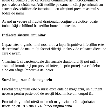
Mulți cercetători cred că această comunitate de microorganisme
poate afecta sănătatea. Atât studiile pe oameni, cât și pe animale au
asociat dezechilibre ale intestinului cu afecțiuni precum astmul și
bolile de inimă.
Având în vedere că fructul dragonului conține prebiotice, poate
îmbunătăți echilibrul bacteriilor bune din intestin.
Întărește sistemul imunitar
Capacitatea organismului nostru de a lupta împotriva infecțiilor este
determinată de mai mulți factori diferiți, inclusiv de calitatea dietei pe
care o avem.
Vitamina C și carotenoidele din fructele dragonului îți pot întări
sistemul imunitar și pot preveni infecțiile prin protejarea celulelor
albe din sânge împotriva daunelor.
Sursă importantă de magneziu
Fructul dragonului este o sursă excelentă de magneziu, un nutrient
necesar pentru peste 600 de reacții biochimice din corpul tău.
Fructul dragonului oferă mai mult magneziu decât majoritatea
fructelor, cu 18% din DZR într-o singură cană.