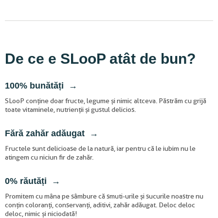
De ce e SLooP atât de bun?
100% bunătăți
SLooP conține doar fructe, legume și nimic altceva. Păstrăm cu grijă
toate vitaminele, nutrienții și gustul delicios.
Fără zahăr adăugat
Fructele sunt delicioase de la natură, iar pentru că le iubim nu le
atingem cu niciun fir de zahăr.
0% răutăți
Promitem cu mâna pe sâmbure că smuti-urile și sucurile noastre nu
conțin coloranți, conservanți, aditivi, zahăr adăugat. Deloc deloc
deloc, nimic și niciodată!