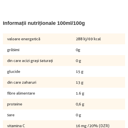
Informații nutriționale 100ml/100g
valoare energetică
288 kj/69 kcal
grăsimi
0g
din care acizi grași saturați
0 g
glucide
15 g
din care zaharuri
13 g
fibre alimentare
1.6 g
proteine
0,6 g
sare
0 g
vitamina C
16 mg /20% (DZR)