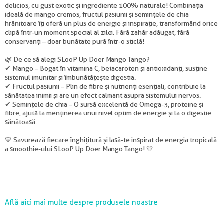
delicios, cu gust exotic și ingrediente 100% naturale! Combinația
ideală de mango cremos, fructul pasiunii și semințele de chia
hrănitoare îți oferă un plus de energie și inspirație, transformând orice
clipă într-un moment special al zilei. Fără zahăr adăugat, fără
conservanți – doar bunătate pură într-o sticlă!
🌿 De ce să alegi SLooP Up Doer Mango Tango?
✔ Mango – Bogat în vitamina C, betacaroten și antioxidanți, susține
sistemul imunitar și îmbunătățește digestia.
✔ Fructul pasiunii – Plin de fibre și nutrienți esențiali, contribuie la
sănătatea inimii și are un efect calmant asupra sistemului nervos.
✔ Semințele de chia – O sursă excelentă de Omega-3, proteine și
fibre, ajută la menținerea unui nivel optim de energie și la o digestie
sănătoasă.
💛 Savurează fiecare înghițitură și lasă-te inspirat de energia tropicală
a smoothie-ului SLooP Up Doer Mango Tango! 💛
Află aici mai multe despre produsele noastre