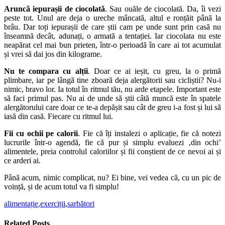
Aruncă iepurașii de ciocolată
. Sau ouăle de ciocolată. Da, îi vezi
peste tot. Unul are deja o ureche mâncată, altul e ronțăit până la
brâu. Dar toți iepurașii de care știi cam pe unde sunt prin casă nu
înseamnă decât, adunați, o armată a tentației. Iar ciocolata nu este
neapărat cel mai bun prieten, într-o perioadă în care ai tot acumulat
și vrei să dai jos din kilograme.
Nu te compara cu alții
. Doar ce ai ieșit, cu greu, la o primă
plimbare, iar pe lângă tine zboară deja alergătorii sau cicliștii? Nu-i
nimic, bravo lor. Ia totul în ritmul tău, nu arde etapele. Important este
să faci primul pas. Nu ai de unde să știi câtă muncă este în spatele
alergătorului care doar ce te-a depășit sau cât de greu i-a fost și lui să
iasă din casă. Fiecare cu ritmul lui.
Fii cu ochii pe calorii
. Fie că îți instalezi o aplicație, fie că notezi
lucrurile într-o agendă, fie că pur și simplu evaluezi ‚din ochi’
alimentele, preia controlul caloriilor și fii conștient de ce nevoi ai și
ce arderi ai.
Până acum, nimic complicat, nu? Ei bine, vei vedea că, cu un pic de
voință, și de acum totul va fi simplu!
alimentație
,
exerciții
,
sarbători
Related Posts