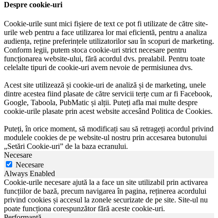
Despre cookie-uri
Cookie-urile sunt mici fișiere de text ce pot fi utilizate de către site-
urile web pentru a face utilizarea lor mai eficientă, pentru a analiza
audiența, reține preferințele utilizatorilor sau în scopuri de marketing.
Conform legii, putem stoca cookie-uri strict necesare pentru
funcționarea website-ului, fără acordul dvs. prealabil. Pentru toate
celelalte tipuri de cookie-uri avem nevoie de permisiunea dvs.
Acest site utilizează și cookie-uri de analiză și de marketing, unele
dintre acestea fiind plasate de către servicii terțe cum ar fi Facebook,
Google, Taboola, PubMatic și alții. Puteți afla mai multe despre
cookie-urile plasate prin acest website accesând Politica de Cookies.
Puteți, în orice moment, să modificați sau să retrageți acordul privind
modulele cookies de pe website-ul nostru prin accesarea butonului
„Setări Cookie-uri” de la baza ecranului.
Necesare
Necesare
Always Enabled
Cookie-urile necesare ajută la a face un site utilizabil prin activarea
funcțiilor de bază, precum navigarea în pagina, reținerea acordului
privind cookies și accesul la zonele securizate de pe site. Site-ul nu
poate funcționa corespunzător fără aceste cookie-uri.
Performanță