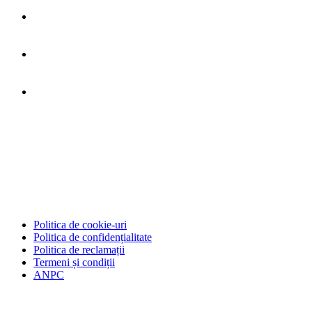
Politica de cookie-uri
Politica de confidențialitate
Politica de reclamații
Termeni și condiții
ANPC