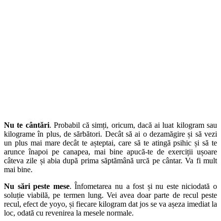
Nu te cântări
. Probabil că simți, oricum, dacă ai luat kilogram sau
kilograme în plus, de sărbători. Decât să ai o dezamăgire și să vezi
un plus mai mare decât te așteptai, care să te atingă psihic și să te
arunce înapoi pe canapea, mai bine apucă-te de exerciții ușoare
câteva zile și abia după prima săptămână urcă pe cântar. Va fi mult
mai bine.
Nu sări peste mese
. Înfometarea nu a fost și nu este niciodată o
soluție viabilă, pe termen lung. Vei avea doar parte de recul peste
recul, efect de yoyo, și fiecare kilogram dat jos se va așeza imediat la
loc, odată cu revenirea la mesele normale.