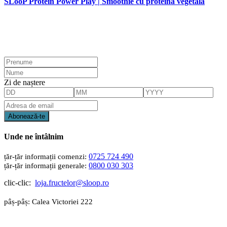
SLooP Protein Power Play | Smoothie cu proteină vegetală
Zi de naștere
Unde ne întâlnim
0725 724 490
0800 030 303
clic-clic:
loja.fructelor@sloop.ro