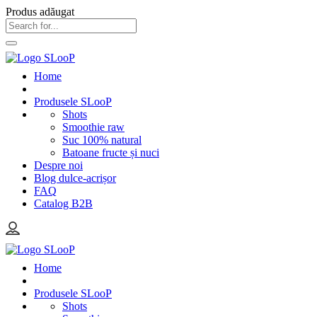
Produs adăugat
Home
Produsele SLooP
Shots
Smoothie raw
Suc 100% natural
Batoane fructe și nuci
Despre noi
Blog dulce-acrișor
FAQ
Catalog B2B
Home
Produsele SLooP
Shots