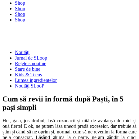
Shop
Shop
Shop
Shop
Noutăți
Jurnal de SLoop
Rețete smoothie
Stare de bine
Kids & Teens
Lumea ingredientelor
Noutăți SLooP
Cum să revii în formă după Paști, în 5
pași simpli
Hei, gata, jos drobul, lasă cozonacii și uită de avalanșa de miel și
ouă fierte! E ok, ne putem lăsa uneori pradă exceselor, dar trebuie să
știm și când să ne oprim și, normal, cum să ne revenim la forma care
ne-a consacrat. Lăsând gluma la o parte, ne-am gândit la cinci