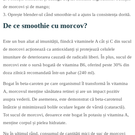
de morcovi și de mango;
3. Oprește blender-ul când smoothie-ul a ajuns la consistența dorită.
De ce smoothie cu morcov?
Este un bun aliat al imunității, fiindcă vitaminele A cât și C din sucul
de morcovi acționează ca antioxidanți și protejează celulele
imunitare de deteriorarea cauzată de radicalii liberi. În plus, sucul de
morcovi este o sursă bogată de vitamina B6, oferind peste 30% din
doza zilnică recomandată într-un pahar (240 ml).
Bogat în beta-caroten pe care organismul îl transformă în vitamina
A, morcovul menține sănătatea retinei și are un impact pozitiv
asupra vederii. De asemenea, este demonstrat că beta-carotenul
întârzie și minimizează bolile oculare legate de vârstă (cataractă).
Tot sucul de morcovi, deoarece este bogat în potasiu și vitamina A,
menține corpul și pielea hidratate.
Nu în ultimul rând, consumul de cantități mici de suc de morcovi