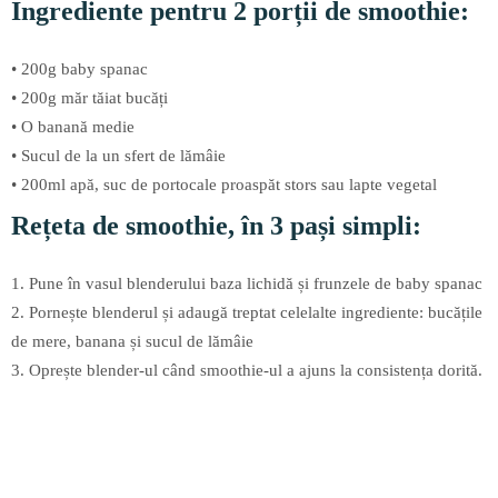
Ingrediente pentru 2 porții de smoothie:
• 200g baby spanac
• 200g măr tăiat bucăți
• O banană medie
• Sucul de la un sfert de lămâie
• 200ml apă, suc de portocale proaspăt stors sau lapte vegetal
Rețeta de smoothie, în 3 pași simpli:
1. Pune în vasul blenderului baza lichidă și frunzele de baby spanac
2. Pornește blenderul și adaugă treptat celelalte ingrediente: bucățile
de mere, banana și sucul de lămâie
3. Oprește blender-ul când smoothie-ul a ajuns la consistența dorită.