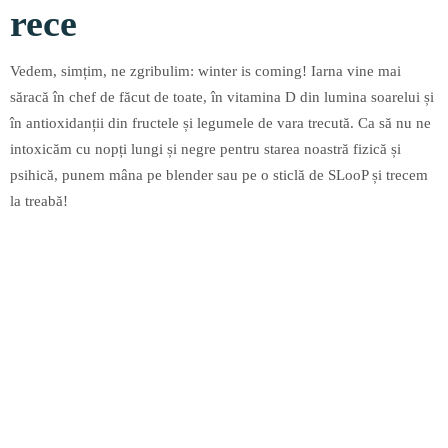
rece
Vedem, simțim, ne zgribulim: winter is coming! Iarna vine mai
săracă în chef de făcut de toate, în vitamina D din lumina soarelui și
în antioxidanții din fructele și legumele de vara trecută. Ca să nu ne
intoxicăm cu nopți lungi și negre pentru starea noastră fizică și
psihică, punem mâna pe blender sau pe o sticlă de SLooP și trecem
la treabă!