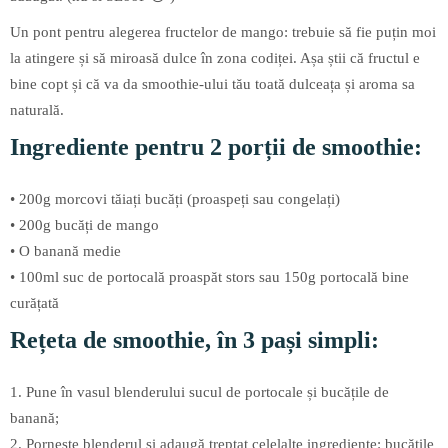
Un pont pentru alegerea fructelor de mango: trebuie să fie puțin moi
la atingere și să miroasă dulce în zona codiței. Așa știi că fructul e
bine copt și că va da smoothie-ului tău toată dulceața și aroma sa
naturală.
Ingrediente pentru 2 porții de smoothie:
• 200g morcovi tăiați bucăți (proaspeți sau congelați)
• 200g bucăți de mango
• O banană medie
• 100ml suc de portocală proaspăt stors sau 150g portocală bine
curățată
Rețeta de smoothie, în 3 pași simpli:
1. Pune în vasul blenderului sucul de portocale și bucățile de
banană;
2. Pornește blenderul și adaugă treptat celelalte ingrediente: bucățile