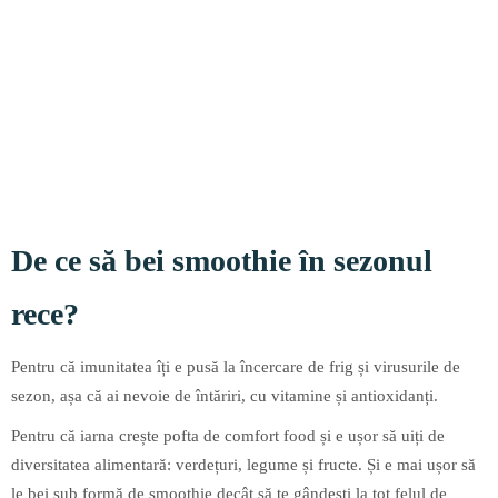
De ce să bei smoothie în sezonul
rece?
Pentru că imunitatea îți e pusă la încercare de frig și virusurile de
sezon, așa că ai nevoie de întăriri, cu vitamine și antioxidanți.
Pentru că iarna crește pofta de comfort food și e ușor să uiți de
diversitatea alimentară: verdețuri, legume și fructe. Și e mai ușor să
le bei sub formă de smoothie decât să te gândești la tot felul de