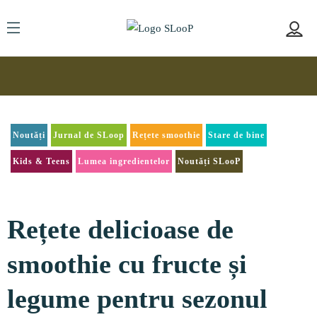
Noutăți
Jurnal de SLoop
Rețete smoothie
Stare de bine
Kids & Teens
Lumea ingredientelor
Noutăți SLooP
Rețete delicioase de
smoothie cu fructe și
legume pentru sezonul