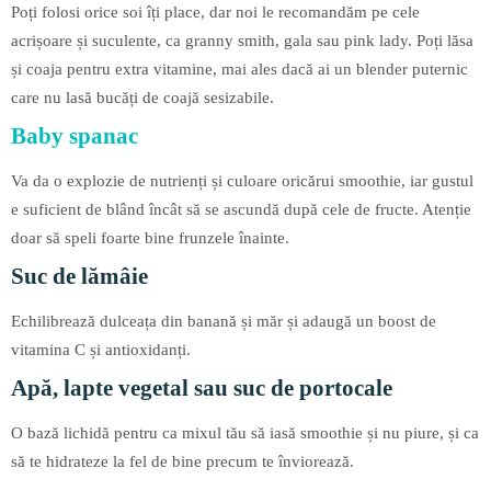
Poți folosi orice soi îți place, dar noi le recomandăm pe cele
acrișoare și suculente, ca granny smith, gala sau pink lady. Poți lăsa
și coaja pentru extra vitamine, mai ales dacă ai un blender puternic
care nu lasă bucăți de coajă sesizabile.
Baby spanac
Va da o explozie de nutrienți și culoare oricărui smoothie, iar gustul
e suficient de blând încât să se ascundă după cele de fructe. Atenție
doar să speli foarte bine frunzele înainte.
Suc de lămâie
Echilibrează dulceața din banană și măr și adaugă un boost de
vitamina C și antioxidanți.
Apă, lapte vegetal sau suc de portocale
O bază lichidă pentru ca mixul tău să iasă smoothie și nu piure, și ca
să te hidrateze la fel de bine precum te înviorează.