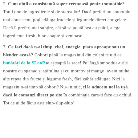
2.
Cum obții o consistență super cremoasă pentru smoothie?
Totul ține de ingrediente și de starea lor! Dacă preferi un smoothie
mai consistent, poți adăuga fructele și legumele direct congelate.
Dacă îl preferi mai subțire, cât să se poată bea cu paiul, alege
ingrediente fresh, bine coapte și zemoase.
3.
Ce faci dacă n-ai timp, chef, energie, piața aproape sau un
blender acasă?
Cobori până la magazinul din colț și te uiți ce
bunătăți de la SLooP
te așteaptă la rece! Pe lângă smoothie-urile
noastre cu spanac și spirulina și cu morcov și mango, avem multe
alte rețete din fructe și legume fresh, fără zahăr adăugat. Nici la
magazin n-ai timp să cobori? Nu-i nimic,
ți le aducem noi la ușă
dacă le comanzi direct pe site
în combinația care-ți face cu ochiul.
Tot ce ai de făcut este slup-slup-slup!