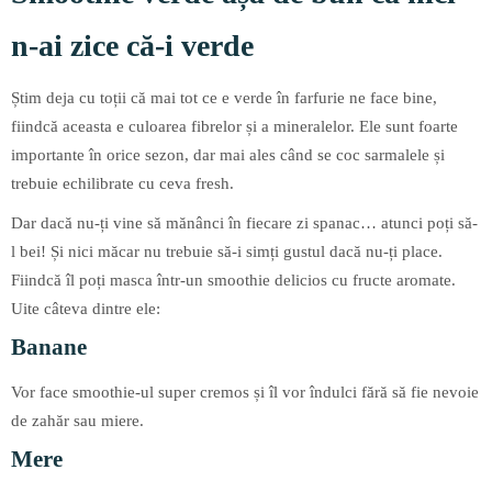
n-ai zice că-i verde
Știm deja cu toții că mai tot ce e verde în farfurie ne face bine,
fiindcă aceasta e culoarea fibrelor și a mineralelor. Ele sunt foarte
importante în orice sezon, dar mai ales când se coc sarmalele și
trebuie echilibrate cu ceva fresh.
Dar dacă nu-ți vine să mănânci în fiecare zi spanac… atunci poți să-
l bei! Și nici măcar nu trebuie să-i simți gustul dacă nu-ți place.
Fiindcă îl poți masca într-un smoothie delicios cu fructe aromate.
Uite câteva dintre ele:
Banane
Vor face smoothie-ul super cremos și îl vor îndulci fără să fie nevoie
de zahăr sau miere.
Mere