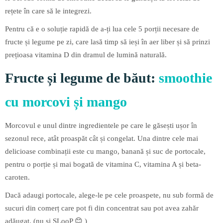
rețete în care să le integrezi.
Pentru că e o soluție rapidă de a-ți lua cele 5 porții necesare de
fructe și legume pe zi, care lasă timp să ieși în aer liber și să prinzi
prețioasa vitamina D din dramul de lumină naturală.
Fructe și legume de băut:
smoothie
cu morcovi și mango
Morcovul e unul dintre ingredientele pe care le găsești ușor în
sezonul rece, atât proaspăt cât și congelat. Una dintre cele mai
delicioase combinații este cu mango, banană și suc de portocale,
pentru o porție și mai bogată de vitamina C, vitamina A și beta-
caroten.
Dacă adaugi portocale, alege-le pe cele proaspete, nu sub formă de
sucuri din comerț care pot fi din concentrat sau pot avea zahăr
adăugat. (nu si SLooP 😊 )