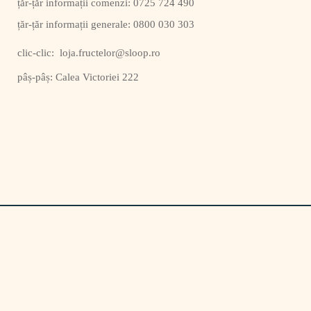
0725 724 490
0800 030 303
clic-clic:
loja.fructelor@sloop.ro