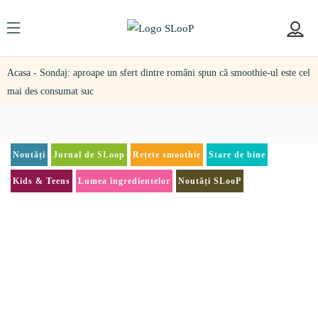
Acasa
-
Sondaj: aproape un sfert dintre români spun că smoothie-ul este cel
mai des consumat suc
Noutăți
Jurnal de SLoop
Rețete smoothie
Stare de bine
Kids & Teens
Lumea ingredientelor
Noutăți SLooP