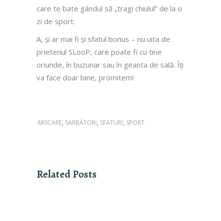
care te bate gândul să „tragi chiulul” de la o
zi de sport.
A, și ar mai fi și sfatul bonus – nu uita de
prietenul SLooP, care poate fi cu tine
oriunde, în buzunar sau în geanta de sală. Îți
va face doar bine, promitem!
,
,
,
MISCARE
SARBĂTORI
SFATURI
SPORT
Related Posts