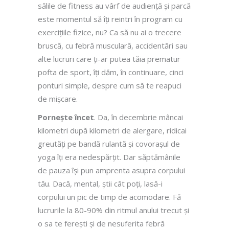
sălile de fitness au vârf de audiență și parcă
este momentul să îți reintri în program cu
exercițiile fizice, nu? Ca să nu ai o trecere
bruscă, cu febră musculară, accidentări sau
alte lucruri care ți-ar putea tăia prematur
pofta de sport, îți dăm, în continuare, cinci
ponturi simple, despre cum să te reapuci
de mișcare.
Pornește încet
. Da, în decembrie mâncai
kilometri după kilometri de alergare, ridicai
greutăți pe bandă rulantă și covorașul de
yoga îți era nedespărțit. Dar săptămânile
de pauza își pun amprenta asupra corpului
tău. Dacă, mental, știi cât poți, lasă-i
corpului un pic de timp de acomodare. Fă
lucrurile la 80-90% din ritmul anului trecut și
o sa te ferești și de nesuferita febră