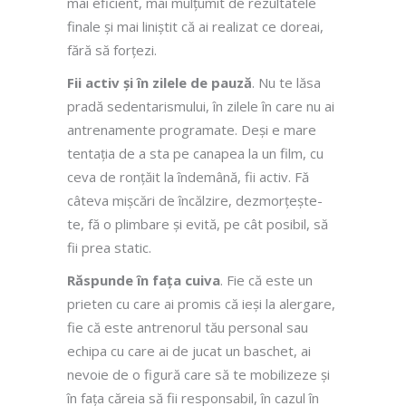
mai eficient, mai mulțumit de rezultatele
finale și mai liniștit că ai realizat ce doreai,
fără să forțezi.
Fii activ și în zilele de pauză
. Nu te lăsa
pradă sedentarismului, în zilele în care nu ai
antrenamente programate. Deși e mare
tentația de a sta pe canapea la un film, cu
ceva de ronțăit la îndemână, fii activ. Fă
câteva mișcări de încălzire, dezmorțește-
te, fă o plimbare și evită, pe cât posibil, să
fii prea static.
Răspunde în fața cuiva
. Fie că este un
prieten cu care ai promis că ieși la alergare,
fie că este antrenorul tău personal sau
echipa cu care ai de jucat un baschet, ai
nevoie de o figură care să te mobilizeze și
în fața căreia să fii responsabil, în cazul în