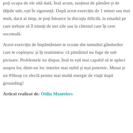
poți ocupa de ele altă dată, însă acum, susținut de pământ și de
tălpile tale, ești în siguranță. După acest exercițiu de 1 minut sau mai
mult, dacă ai timp, te poți întoarce la discuția dificilă, la emailul pe
care trebuie să îl trimiți de trei zile sau la clientul care îți cere
socoteală.
Acest exercițiu de împământare te scoate din tumultul gândurilor
care te copleșesc și îți reamintesc că pământul nu fuge de sub
picioare. Problemele nu dispar, însă tu ești mai capabil să te apleci
asupra lor, dintr-un loc interior mai stabil și mai puternic. Musai și
un #Sloop cu sfeclă pentru mai multă energie de viață după
grounding!
Articol realizat de:
Otilia Mantelers