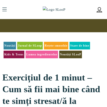
Noutăți
Jurnal de SLoop
Rețete smoothie
Stare de bine
Kids & Teens
Lumea ingredientelor
Noutăți SLooP
Exercițiul de 1 minut –
Cum să fii mai bine când
te simți stresat/ă la