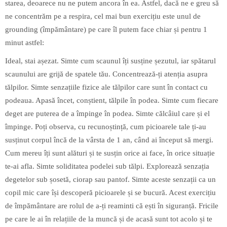
starea, deoarece nu ne putem ancora în ea. Astfel, dacă ne e greu să
ne concentrăm pe a respira, cel mai bun exercițiu este unul de
grounding (împământare) pe care îl putem face chiar și pentru 1
minut astfel:
Ideal, stai așezat. Simte cum scaunul îți susține șezutul, iar spătarul
scaunului are grijă de spatele tău. Concentrează-ți atenția asupra
tălpilor. Simte senzațiile fizice ale tălpilor care sunt în contact cu
podeaua. Apasă încet, conștient, tălpile în podea. Simte cum fiecare
deget are puterea de a împinge în podea. Simte călcâiul care și el
împinge. Poți observa, cu recunoștință, cum picioarele tale ți-au
susținut corpul încă de la vârsta de 1 an, când ai început să mergi.
Cum mereu îți sunt alături și te susțin orice ai face, în orice situație
te-ai afla. Simte soliditatea podelei sub tălpi. Explorează senzația
degetelor sub șosetă, ciorap sau pantof. Simte aceste senzații ca un
copil mic care își descoperă picioarele și se bucură. Acest exercițiu
de împământare are rolul de a-ți reaminti că ești în siguranță. Fricile
pe care le ai în relațiile de la muncă și de acasă sunt tot acolo și te