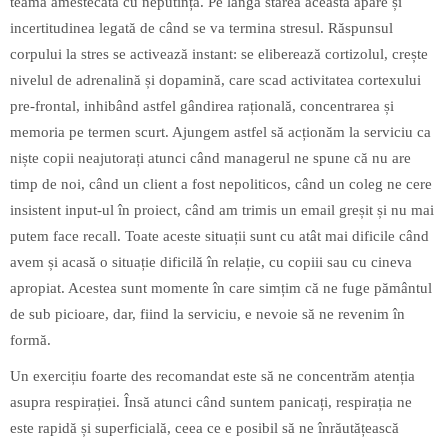
teamă amestecată cu neputință. Pe lângă starea aceasta apare și
incertitudinea legată de când se va termina stresul. Răspunsul
corpului la stres se activează instant: se eliberează cortizolul, crește
nivelul de adrenalină și dopamină, care scad activitatea cortexului
pre-frontal, inhibând astfel gândirea rațională, concentrarea și
memoria pe termen scurt. Ajungem astfel să acționăm la serviciu ca
niște copii neajutorați atunci când managerul ne spune că nu are
timp de noi, când un client a fost nepoliticos, când un coleg ne cere
insistent input-ul în proiect, când am trimis un email greșit și nu mai
putem face recall. Toate aceste situații sunt cu atât mai dificile când
avem și acasă o situație dificilă în relație, cu copiii sau cu cineva
apropiat. Acestea sunt momente în care simțim că ne fuge pământul
de sub picioare, dar, fiind la serviciu, e nevoie să ne revenim în
formă.
Un exercițiu foarte des recomandat este să ne concentrăm atenția
asupra respirației. Însă atunci când suntem panicați, respirația ne
este rapidă și superficială, ceea ce e posibil să ne înrăutățească