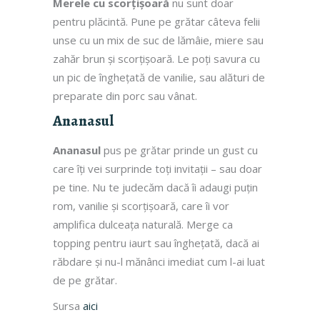
Merele
cu scorțișoară
nu sunt doar
pentru plăcintă. Pune pe grătar câteva felii
unse cu un mix de suc de lămâie, miere sau
zahăr brun și scorțișoară. Le poți savura cu
un pic de înghețată de vanilie, sau alături de
preparate din porc sau vânat.
Ananasul
Ananasul
pus pe grătar prinde un gust cu
care îți vei surprinde toți invitații – sau doar
pe tine. Nu te judecăm dacă îi adaugi puțin
rom, vanilie și scorțișoară, care îi vor
amplifica dulceața naturală. Merge ca
topping pentru iaurt sau înghețată, dacă ai
răbdare și nu-l mănânci imediat cum l-ai luat
de pe grătar.
Sursa
aici