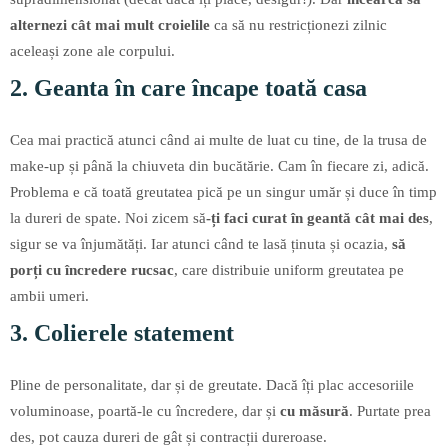
alternezi cât mai mult croielile
ca să nu restricționezi zilnic
aceleași zone ale corpului.
2. Geanta în care încape toată casa
Cea mai practică atunci când ai multe de luat cu tine, de la trusa de
make-up și până la chiuveta din bucătărie. Cam în fiecare zi, adică.
Problema e că toată greutatea pică pe un singur umăr și duce în timp
la dureri de spate. Noi zicem să
-ți faci curat în geantă cât mai des
,
sigur se va înjumătăți. Iar atunci când te lasă ținuta și ocazia,
să
porți cu încredere rucsac
, care distribuie uniform greutatea pe
ambii umeri.
3. Colierele statement
Pline de personalitate, dar și de greutate. Dacă îți plac accesoriile
voluminoase, poartă-le cu încredere, dar și
cu măsură
. Purtate prea
des, pot cauza dureri de gât și contracții dureroase.