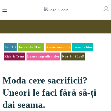
Noutăți
Jurnal de SLoop
Rețete smoothie
Stare de bine
Kids & Teens
Lumea ingredientelor
Noutăți SLooP
Moda cere sacrificii?
Uneori le faci fără să-ți
dai seama.