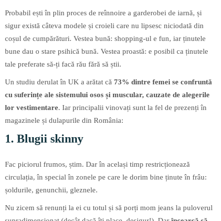
Probabil ești în plin proces de reînnoire a garderobei de iarnă, și
sigur există câteva modele și croieli care nu lipsesc niciodată din
coșul de cumpărături. Vestea bună: shopping-ul e fun, iar ținutele
bune dau o stare psihică bună. Vestea proastă: e posibil ca ținutele
tale preferate să-ți facă rău fără să știi.
Un studiu derulat în UK a arătat că
73% dintre femei se confruntă
cu suferințe ale sistemului osos și muscular, cauzate de alegerile
lor vestimentare
. Iar principalii vinovați sunt la fel de prezenți în
magazinele și dulapurile din România:
1. Blugii skinny
Fac piciorul frumos, știm. Dar în același timp restricționează
circulația, în special în zonele pe care le dorim bine ținute în frâu:
șoldurile, genunchii, gleznele.
Nu zicem să renunți la ei cu totul și să porți mom jeans la puloverul
supradimensionat (decât dacă îți place, desigur!). Dar
încearcă să