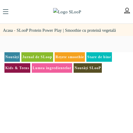
Acasa
-
SLooP Protein Power Play | Smoothie cu proteină vegetală
Noutăți
Jurnal de SLoop
Rețete smoothie
Stare de bine
Kids & Teens
Lumea ingredientelor
Noutăți SLooP