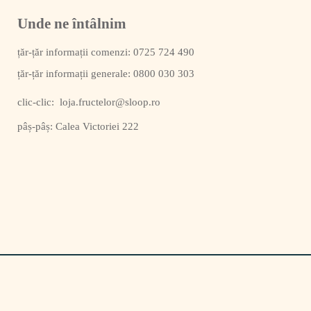
Unde ne întâlnim
0725 724 490
0800 030 303
clic-clic:
loja.fructelor@sloop.ro