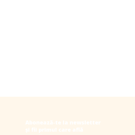
important nu doar ce, dar și
când mânânci
Sursa foto aici Tot mai multe cercetări
arată, din nou, că momentul ales pentru
masă este la fel de important ca și
conținutul mesei, în sine. Cât timp
CITESTE MAI MULT