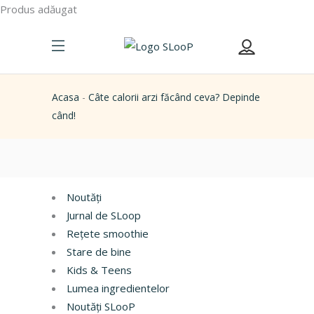
Produs adăugat
Acasa
-
Câte calorii arzi făcând ceva? Depinde
când!
Noutăți
Jurnal de SLoop
Rețete smoothie
Stare de bine
Kids & Teens
Lumea ingredientelor
Noutăți SLooP