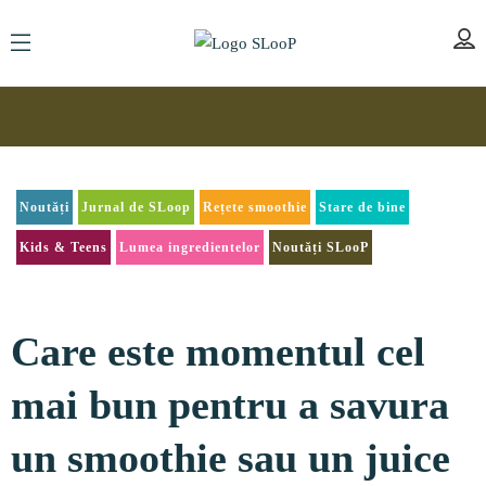
Noutăți
Jurnal de SLoop
Rețete smoothie
Stare de bine
Kids & Teens
Lumea ingredientelor
Noutăți SLooP
Care este momentul cel
mai bun pentru a savura
un smoothie sau un juice