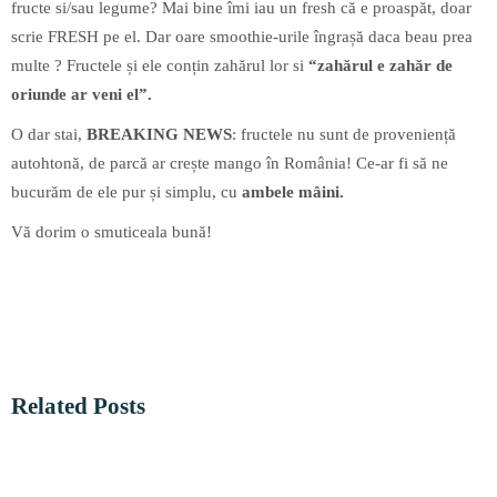
fructe si/sau legume? Mai bine îmi iau un fresh că e proaspăt, doar
scrie FRESH pe el. Dar oare smoothie-urile îngrașă daca beau prea
multe ? Fructele și ele conțin zahărul lor si
“zahărul e zahăr de
oriunde ar veni el”
.
O dar stai,
BREAKING NEWS
: fructele nu sunt de proveniență
autohtonă, de parcă ar crește mango în România! Ce-ar fi să ne
bucurăm de ele pur și simplu, cu
ambele mâini.
Vă dorim o smuticeala bună!
Related Posts