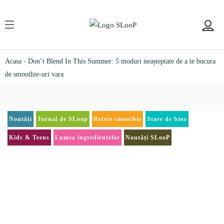
Acasa
-
Don’t Blend In This Summer: 5 moduri neașteptate de a te bucura
de smoothie-uri vara
Noutăți
Jurnal de SLoop
Rețete smoothie
Stare de bine
Kids & Teens
Lumea ingredientelor
Noutăți SLooP