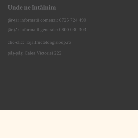
Unde ne întâlnim
0725 724 490
0800 030 303
clic-clic:
loja.fructelor@sloop.ro