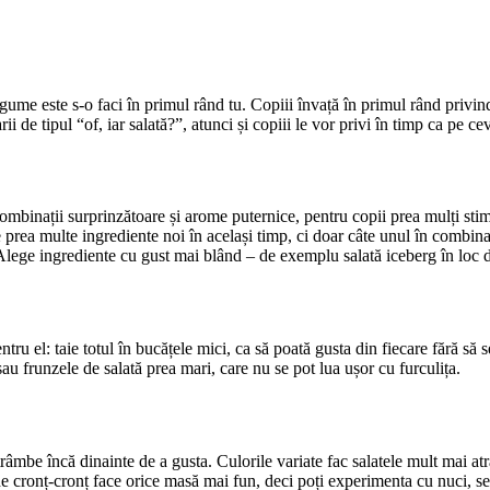
gume este s-o faci în primul rând tu. Copiii învață în primul rând privind
ii de tipul “of, iar salată?”, atunci și copiii le vor privi în timp ca pe c
binații surprinzătoare și arome puternice, pentru copii prea mulți stimu
e prea multe ingrediente noi în același timp, ci doar câte unul în combin
. Alege ingrediente cu gust mai blând – de exemplu salată iceberg în loc 
tru el: taie totul în bucățele mici, ca să poată gusta din fiecare fără să
u frunzele de salată prea mari, care nu se pot lua ușor cu furculița.
trâmbe încă dinainte de a gusta. Culorile variate fac salatele mult mai at
c de cronț-cronț face orice masă mai fun, deci poți experimenta cu nuci, s