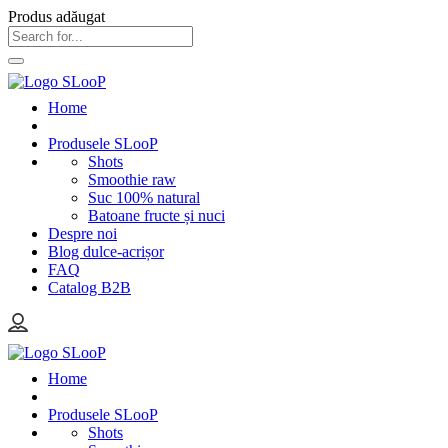
Produs adăugat
Home
Produsele SLooP
Shots
Smoothie raw
Suc 100% natural
Batoane fructe și nuci
Despre noi
Blog dulce-acrișor
FAQ
Catalog B2B
Home
Produsele SLooP
Shots