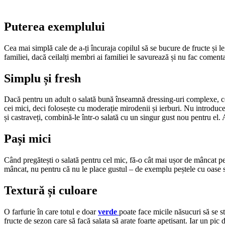
Puterea exemplului
Cea mai simplă cale de a-ți încuraja copilul să se bucure de fructe și le
familiei, dacă ceilalți membri ai familiei le savurează și nu fac comentar
Simplu și fresh
Dacă pentru un adult o salată bună înseamnă dressing-uri complexe, com
cei mici, deci folosește cu moderație mirodenii și ierburi. Nu introduc
și castraveți, combină-le într-o salată cu un singur gust nou pentru el
Pași mici
Când pregătești o salată pentru cel mic, fă-o cât mai ușor de mâncat pen
mâncat, nu pentru că nu le place gustul – de exemplu peștele cu oase sa
Textură și culoare
O farfurie în care totul e doar
verde
poate face micile năsucuri să se s
fructe de sezon care să facă salata să arate foarte apetisant. Iar un pi