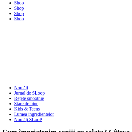
Shop
Shop
Shop
Shop
Noutăți
Jurnal de SLoop
Rețete smoothie
Stare de bine
Kids & Teens
Lumea ingredientelor
Noutăți SLooP
Cum împrietenim copiii cu salata? Câteva 