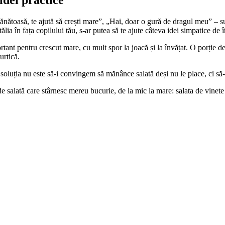
sănătoasă, te ajută să crești mare”, „Hai, doar o gură de dragul meu” – su
ălia în fața copilului tău, s-ar putea să te ajute câteva idei simpatice de
ortant pentru crescut mare, cu mult spor la joacă și la învățat. O porție d
urtică.
 soluția nu este să-i convingem să mănânce salată deși nu le place, ci să
 salată care stârnesc mereu bucurie, de la mic la mare: salata de vinete 