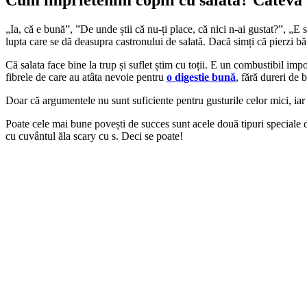
„Ia, că e bună”, ”De unde știi că nu-ți place, că nici n-ai gustat?”, „E 
lupta care se dă deasupra castronului de salată. Dacă simți că pierzi băt
Că salata face bine la trup și suflet știm cu toții. E un combustibil imp
fibrele de care au atâta nevoie pentru
o digestie bună
, fără dureri de b
Doar că argumentele nu sunt suficiente pentru gusturile celor mici, iar
Poate cele mai bune povești de succes sunt acele două tipuri speciale de
cu cuvântul ăla scary cu s. Deci se poate!