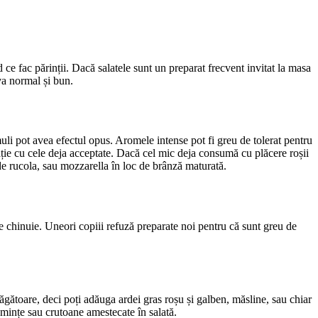
 ce fac părinții. Dacă salatele sunt un preparat frecvent invitat la masa
eva normal și bun.
li pot avea efectul opus. Aromele intense pot fi greu de tolerat pentru
ație cu cele deja acceptate. Dacă cel mic deja consumă cu plăcere roșii
de rucola, sau mozzarella în loc de brânză maturată.
 se chinuie. Uneori copiii refuză preparate noi pentru că sunt greu de
răgătoare, deci poți adăuga ardei gras roșu și galben, măsline, sau chiar
emințe sau crutoane amestecate în salată.